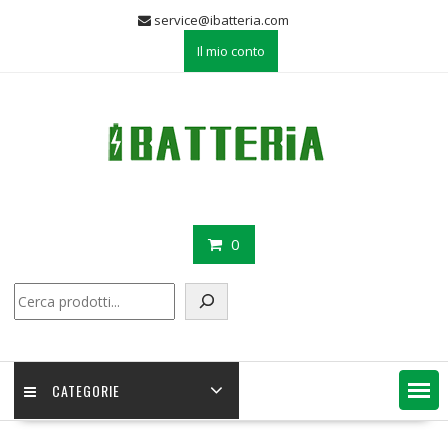
Skip
service@ibatteria.com
to
Il mio conto
content
0
Cerca
CATEGORIE