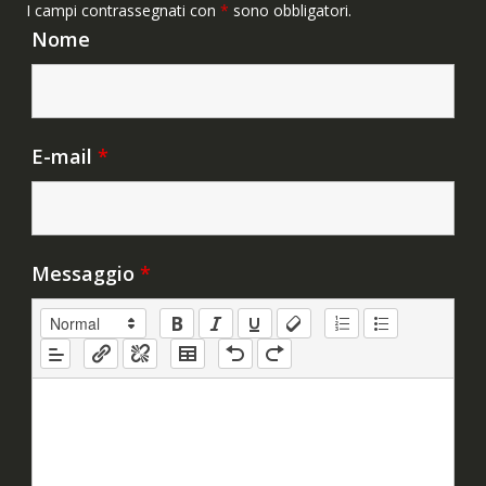
I campi contrassegnati con
*
sono obbligatori.
Nome
E-mail
*
Messaggio
*