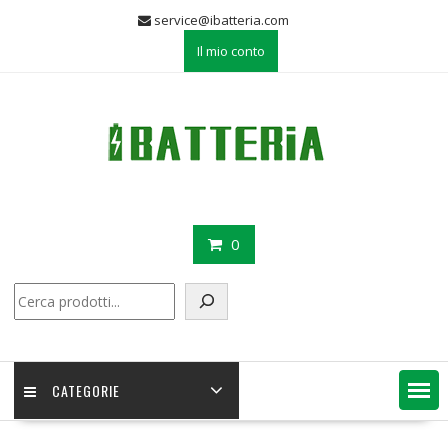
Skip
service@ibatteria.com
to
Il mio conto
content
0
Cerca
CATEGORIE