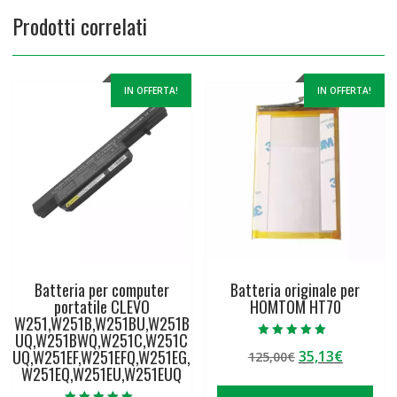
Prodotti correlati
IN OFFERTA!
IN OFFERTA!
Batteria per computer
Batteria originale per
portatile CLEVO
HOMTOM HT70
W251,W251B,W251BU,W251B
UQ,W251BWQ,W251C,W251C
Valutato
UQ,W251EF,W251EFQ,W251EG,
Il
Il
35,13
€
125,00
€
5.00
su 5
W251EQ,W251EU,W251EUQ
prezzo
prezzo
originale
attuale