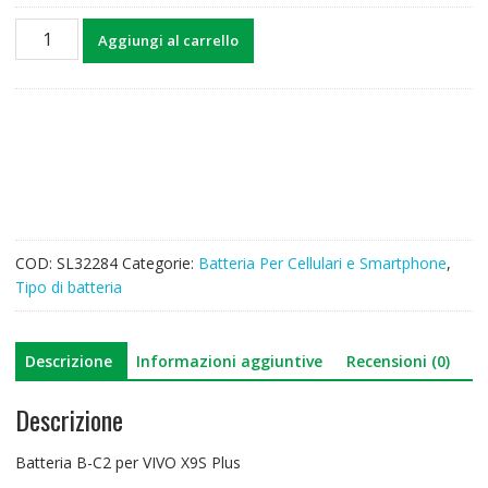
Batteria
Aggiungi al carrello
B-
C2
per
VIVO
X9S
Plus
quantità
COD:
SL32284
Categorie:
Batteria Per Cellulari e Smartphone
,
Tipo di batteria
Descrizione
Informazioni aggiuntive
Recensioni (0)
Descrizione
Batteria B-C2 per VIVO X9S Plus