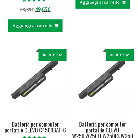
Aggiungi al carrello
era:
è:
Valutato
Il
Il
49,65
€
63,89
€
5.00
125,00€.
35,13€.
su 5
prezzo
prezzo
originale
attuale
Aggiungi al carrello
era:
è:
63,89€.
49,65€.
IN OFFERTA!
IN OFFERTA!
Batteria per computer
Batteria per computer
portatile CLEVO C4500BAT-6
portatile CLEVO
W250,W250EF,W250ES,W250