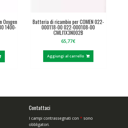
en Oxygen
Batteria di ricambio per COMEN 022-
30 1400-
000118-00 022-000108-00
CMLI1X3N002B
65,77
€
rezzo
ttuale
Aggiungi al carrello
66,99€.
Contattaci
I campi contrassegnati con
*
sono
obbligatori.