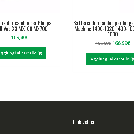
ria di ricambio per Philips
Batteria di ricambio per Inog
elliVue X3,MX100,MX700
Machine 1400-1020 1400-10
1000
109,40
€
Il
Il
166,99
€
196,99
€
prezzo
p
ggiungi al carrello
originale
a
Aggiungi al carrello
era:
è:
196,99€.
1
Link veloci