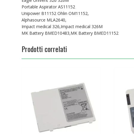
Eagle UniVent 326 326M
Portable Aspirator AS11152
Unipower B11152 Ohlin OM11152,
Alphasource MLA2640,
Impact medical 326,Impact medical 326M
MK Battery BMED10483,MK Battery BMED11152
Prodotti correlati