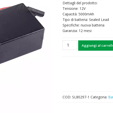
Dettagli del prodotto:
Tensione: 12V
Capacità: 5000mAh
Tipo di batteria: Sealed Lead
Specifiche: nuova batteria
Garanzia: 12 mesi
Batteria
Aggiungi al carrell
di
ricambio
per
704-
0754-
01
quantità
COD:
SL80297-1
Categoria:
Ba