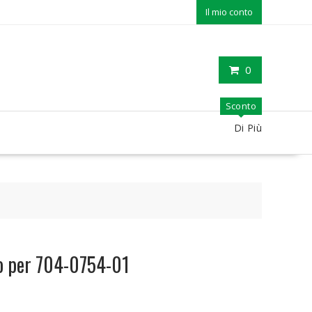
Il mio conto
0
Sconto
Di Più
io per 704-0754-01