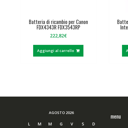
Batteria di ricambio per Canon
Batte
FDX4343R FDX3543RP
Int
222,82
€
Aggiungi al carrello
A
AGOSTO 2026
menu
L
M
M
G
V
S
D