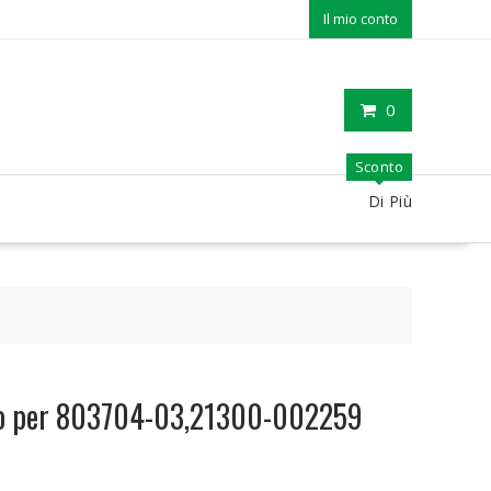
Il mio conto
0
Sconto
Di Più
bio per 803704-03,21300-002259