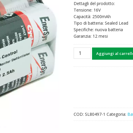
Dettagli del prodotto:
Tensione: 16V
Capacità: 2500mAh
Tipo di batteria: Sealed Lead
Specifiche: nuova batteria
Garanzia: 12 mesi
Batteria
Aggiungi al carrell
di
ricambio
per
803704-
03,21300-
002259
quantità
COD:
SL80497-1
Categoria:
Ba