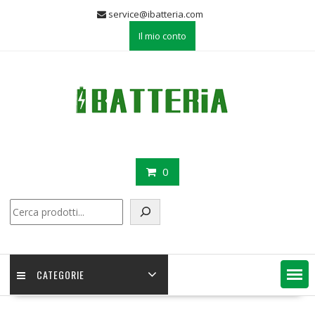
Skip
service@ibatteria.com
to
Il mio conto
content
0
Cerca
CATEGORIE