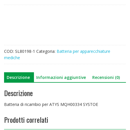
ricambio
per
ATYS
MQH00334
SYSTOE
quantità
COD:
SL80198-1
Categoria:
Batteria per apparecchiature
mediche
Descrizione
Informazioni aggiuntive
Recensioni (0)
Descrizione
Batteria di ricambio per ATYS MQH00334 SYSTOE
Prodotti correlati