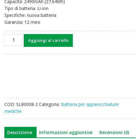
Capacità: 2490mAh (27.64Wh)
Tipo di batteria: Li-ion
Specifiche: nuova batteria
Garanzia: 12 mesi
Batteria
Aggiungi al carrello
di
ricambio
per
Canon
CXDI-
70C
CXDI-
701C
CXDI-
COD:
SL80008-2
Categoria:
Batteria per apparecchiature
701G
mediche
CXDI-
801C
CXDI-
Descrizione
Informazioni aggiuntive
Recensioni (0)
801G