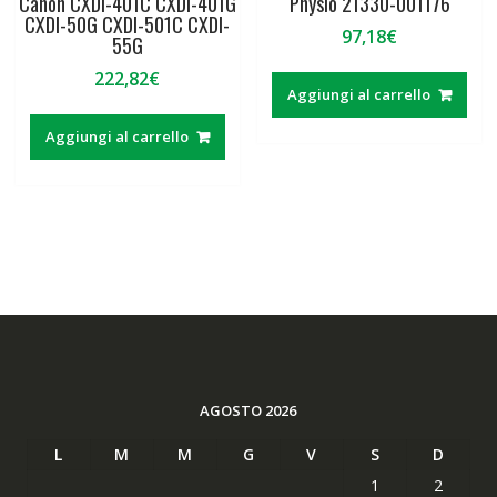
Canon CXDI-401C CXDI-401G
Physio 21330-001176
CXDI-50G CXDI-501C CXDI-
97,18
€
55G
222,82
€
Aggiungi al carrello
Aggiungi al carrello
AGOSTO 2026
L
M
M
G
V
S
D
1
2