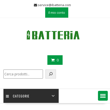
Skip
service@ibatteria.com
to
Il mio conto
content
0
Cerca
CATEGORIE