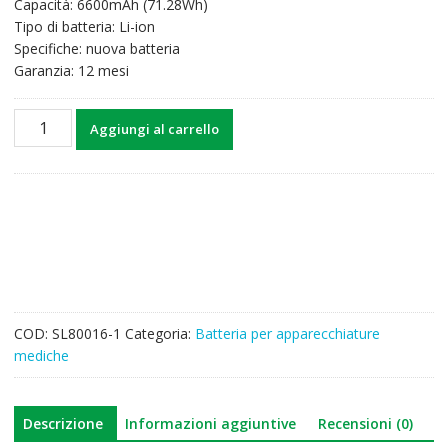
Capacità: 6600mAh (71.28Wh)
Tipo di batteria: Li-ion
Specifiche: nuova batteria
Garanzia: 12 mesi
Batteria
Aggiungi al carrello
di
ricambio
per
CMLI2X3N003B,COMEN
V1
Portable
ventilator
quantità
COD:
SL80016-1
Categoria:
Batteria per apparecchiature
mediche
Descrizione
Informazioni aggiuntive
Recensioni (0)