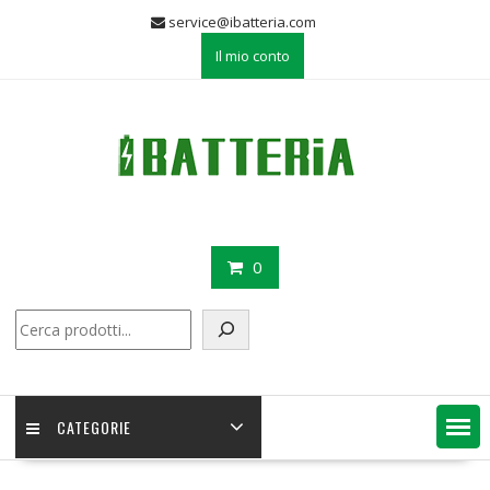
Skip
service@ibatteria.com
to
Il mio conto
content
0
Cerca
CATEGORIE