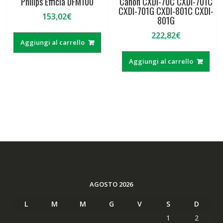
Philips Efficia DFM100
Canon CXDI-70C CXDI-701C
CXDI-701G CXDI-801C CXDI-
153,02
€
801G
222,82
€
Aggiungi al carrello
Aggiungi al carrello
AGOSTO 2026
L
M
M
G
V
S
D
1
2