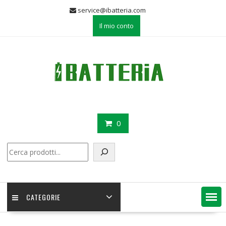
Skip
service@ibatteria.com
to
Il mio conto
content
0
Cerca
CATEGORIE