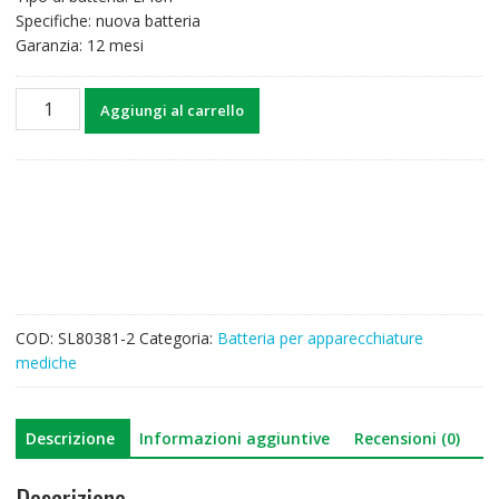
Specifiche: nuova batteria
Garanzia: 12 mesi
Batteria
Aggiungi al carrello
di
ricambio
per
MEDIAID
INC
34
PULSE,POX010-
34,IPX1
quantità
COD:
SL80381-2
Categoria:
Batteria per apparecchiature
mediche
Descrizione
Informazioni aggiuntive
Recensioni (0)
Descrizione