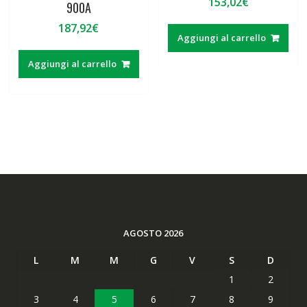
153,02
€
900A
187,92
€
Aggiungi al carrello
Aggiungi al carrello
AGOSTO 2026
L
M
M
G
V
S
D
1
2
3
4
5
6
7
8
9