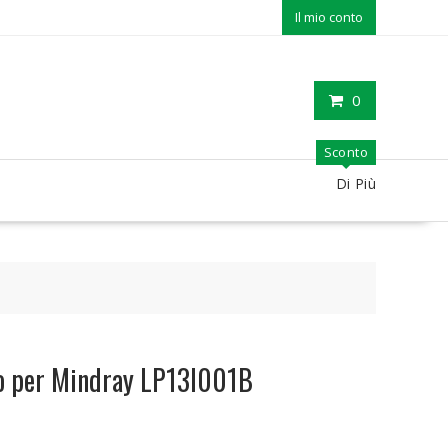
Il mio conto
0
Sconto
Di Più
io per Mindray LP13I001B