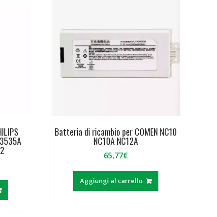
HILIPS
Batteria di ricambio per COMEN NC10
M3535A
NC10A NC12A
2
65,77
€
Aggiungi al carrello