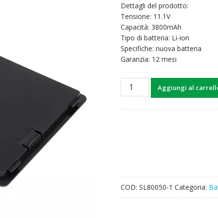
Dettagli del prodotto:
Tensione: 11.1V
Capacità: 3800mAh
Tipo di batteria: Li-ion
Specifiche: nuova batteria
Garanzia: 12 mesi
Batteria
Aggiungi al carrell
di
ricambio
per
Mindray
LP13I001B
quantità
COD:
SL80050-1
Categoria:
Ba