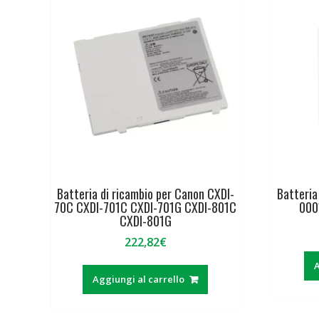
Batteria di ricambio per Canon CXDI-
Batteria
70C CXDI-701C CXDI-701G CXDI-801C
000
CXDI-801G
222,82
€
A
Aggiungi al carrello