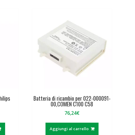
hilips
Batteria di ricambio per 022-000091-
00,COMEN C100 C58
76,24
€
Aggiungi al carrello