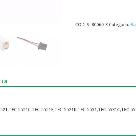
5500,TEC-
5521,TEC-
5521C,TEC-
COD:
SL80060-3
Categoria:
Ba
5521E,TEC-
5521K
TEC-
5531,TEC-
5531C,TEC-
5531E,TEC-
5531K,TEC-
5600,TEC-
5601,TEC-
 (0)
5621,TEC-
5631
quantità
-5521,TEC-5521C,TEC-5521E,TEC-5521K TEC-5531,TEC-5531C,TEC-5