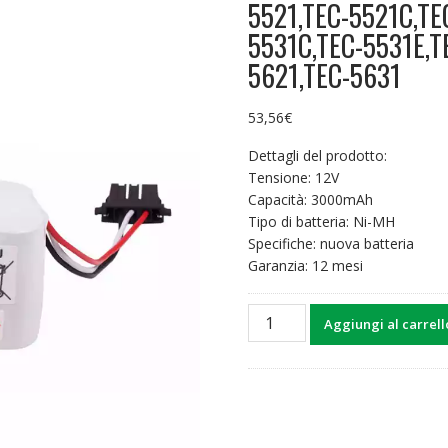
5521,TEC-5521C,TE
5531C,TEC-5531E,T
5621,TEC-5631
53,56
€
Dettagli del prodotto:
Tensione: 12V
Capacità: 3000mAh
Tipo di batteria: Ni-MH
Specifiche: nuova batteria
Garanzia: 12 mesi
Batteria
Aggiungi al carrell
di
ricambio
per
NIHON
KOHDEN
TEC-