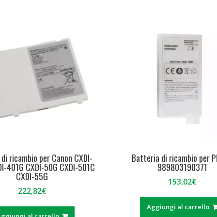
 di ricambio per Canon CXDI-
Batteria di ricambio per P
I-401G CXDI-50G CXDI-501C
989803190371
CXDI-55G
153,02
€
222,82
€
Aggiungi al carrello
ggiungi al carrello