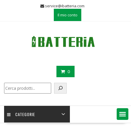
Skip
service@ibatteria.com
to
Il mio conto
content
0
Cerca
CATEGORIE