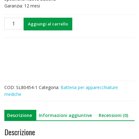
Garanzia: 12 mesi
Batteria
Aggiungi al carrello
di
ricambio
per
Veryark
TCI-
IV-
B
TCI-
IV
COD:
SL80454-1
Categoria:
Batteria per apparecchiature
quantità
mediche
Descrizione
Informazioni aggiuntive
Recensioni (0)
Descrizione