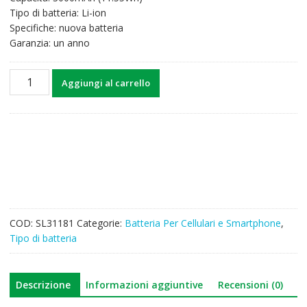
Tipo di batteria: Li-ion
Specifiche: nuova batteria
Garanzia: un anno
Batteria
Aggiungi al carrello
EB-
BA013ABY
per
Samsung
A01
Core/A013/M01
Core/M013
quantità
COD:
SL31181
Categorie:
Batteria Per Cellulari e Smartphone
,
Tipo di batteria
Descrizione
Informazioni aggiuntive
Recensioni (0)