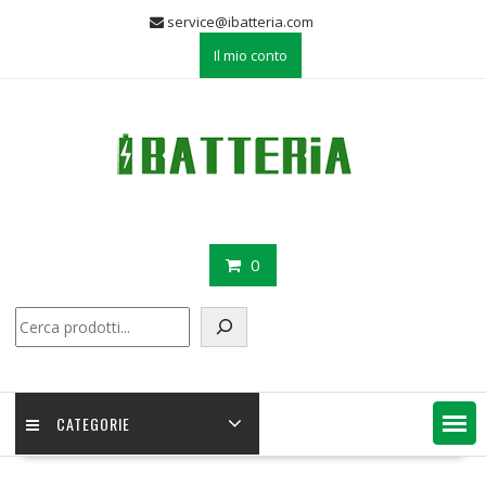
Skip
service@ibatteria.com
to
Il mio conto
content
0
Cerca
CATEGORIE