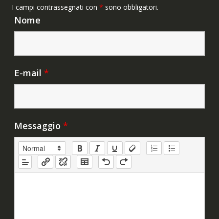
I campi contrassegnati con
*
sono obbligatori.
Nome
E-mail
*
Messaggio
*