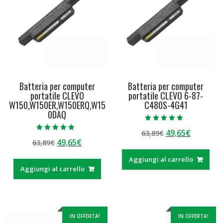
Batteria per computer
Batteria per computer
portatile CLEVO
portatile CLEVO 6-87-
W150,W150ER,W150ERQ,W15
C480S-4G41
0DAQ
Valutato
Il
Il
49,65
€
63,89
€
4.50
Valutato
su 5
Il
Il
49,65
€
63,89
€
prezzo
prezzo
5.00
su 5
prezzo
prezzo
originale
attuale
Aggiungi al carrello
originale
attuale
era:
è:
Aggiungi al carrello
era:
è:
63,89€.
49,65€.
63,89€.
49,65€.
IN OFFERTA!
IN OFFERTA!