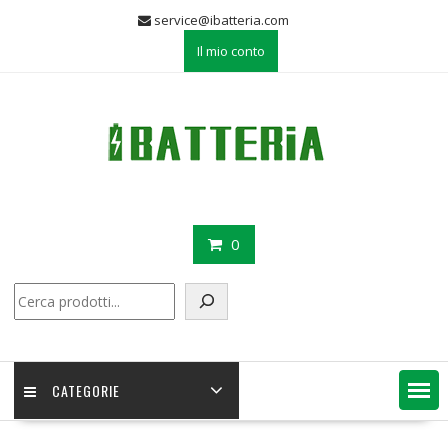
Skip
service@ibatteria.com
to
Il mio conto
content
0
Cerca
CATEGORIE