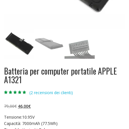
Batteria per computer portatile APPLE
A1321
(
2
recensioni dei clienti)
Valutato
2
5.00
su 5 su
base di
Il
Il
79,00
€
46,00
€
recensioni
prezzo
prezzo
Tensione:10.95V
originale
attuale
Capacità: 7000mAh (77.5Wh)
era:
è: