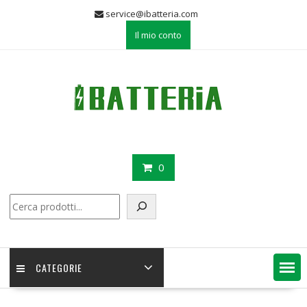
Skip
service@ibatteria.com
to
Il mio conto
content
0
Cerca
CATEGORIE