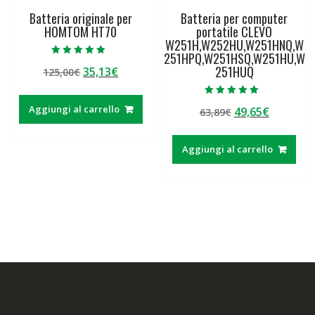
Batteria originale per
Batteria per computer
HOMTOM HT70
portatile CLEVO
W251H,W252HU,W251HNQ,W
251HPQ,W251HSQ,W251HU,W
Valutato
251HUQ
Il
Il
35,13
€
125,00
€
5.00
su 5
prezzo
prezzo
originale
attuale
Valutato
Aggiungi al carrello
Il
Il
49,65
€
63,89
€
5.00
era:
è:
su 5
prezzo
prezzo
125,00€.
35,13€.
originale
attuale
Aggiungi al carrello
era:
è:
63,89€.
49,65€.