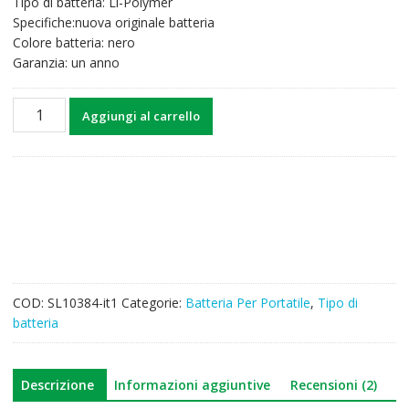
Tipo di batteria: Li-Polymer
79,00€.
46,00€.
Specifiche:nuova originale batteria
Colore batteria: nero
Garanzia: un anno
Batteria
Aggiungi al carrello
per
computer
portatile
APPLE
A1321
quantità
COD:
SL10384-it1
Categorie:
Batteria Per Portatile
,
Tipo di
batteria
Descrizione
Informazioni aggiuntive
Recensioni (2)