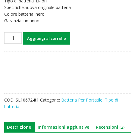
Tipo di batteria: Li-ion
48,57€.
37,86€.
Specifiche:nuova originale batteria
Colore batteria: nero
Garanzia: un anno
Batteria
Aggiungi al carrello
per
computer
portatile
ASUS
B21N1506
quantità
COD:
SL10672-it1
Categorie:
Batteria Per Portatile
,
Tipo di
batteria
Descrizione
Informazioni aggiuntive
Recensioni (2)