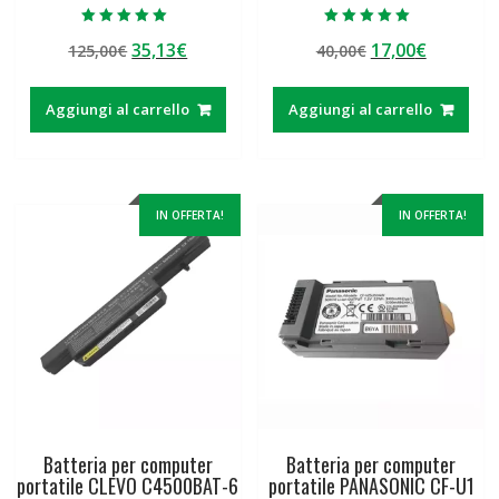
Valutato
Valutato
Il
Il
Il
Il
35,13
€
17,00
€
125,00
€
40,00
€
5.00
5.00
su 5
su 5
prezzo
prezzo
prezzo
prezzo
originale
attuale
originale
attuale
Aggiungi al carrello
Aggiungi al carrello
era:
è:
era:
è:
125,00€.
35,13€.
40,00€.
17,00€.
IN OFFERTA!
IN OFFERTA!
Batteria per computer
Batteria per computer
portatile CLEVO C4500BAT-6
portatile PANASONIC CF-U1