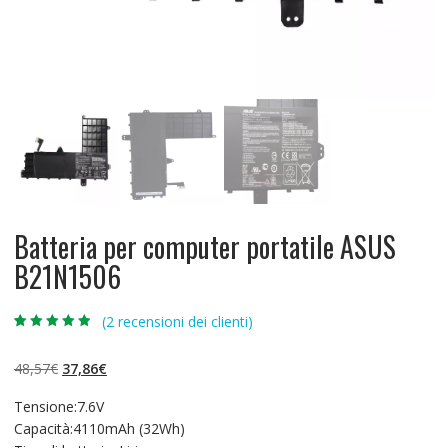
Batteria per computer portatile ASUS
B21N1506
(
2
recensioni dei clienti)
Valutato
2
4.50
su 5 su
base di
Il
Il
48,57
€
37,86
€
recensioni
prezzo
prezzo
Tensione:7.6V
originale
attuale
Capacità:4110mAh (32Wh)
era:
è: