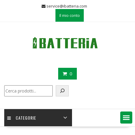
Skip
service@ibatteria.com
to
Il mio conto
content
0
Cerca
CATEGORIE