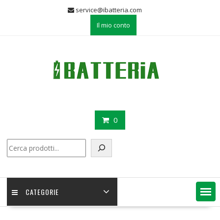
Skip
service@ibatteria.com
to
Il mio conto
content
0
Cerca
CATEGORIE