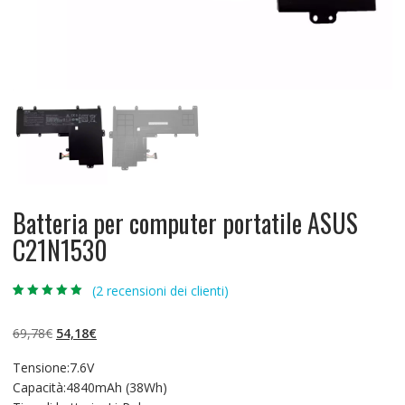
Batteria per computer portatile ASUS
C21N1530
(
2
recensioni dei clienti)
Valutato
2
5.00
su 5 su
base di
Il
Il
69,78
€
54,18
€
recensioni
prezzo
prezzo
Tensione:7.6V
originale
attuale
Capacità:4840mAh (38Wh)
era:
è: