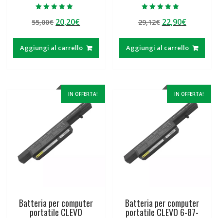
Valutato
Valutato
Il
Il
Il
Il
20,20
€
22,90
€
55,00
€
29,12
€
5.00
5.00
su 5
su 5
prezzo
prezzo
prezzo
prezzo
originale
attuale
originale
attuale
Aggiungi al carrello
Aggiungi al carrello
era:
è:
era:
è:
55,00€.
20,20€.
29,12€.
22,90€.
IN OFFERTA!
IN OFFERTA!
Batteria per computer
Batteria per computer
portatile CLEVO
portatile CLEVO 6-87-