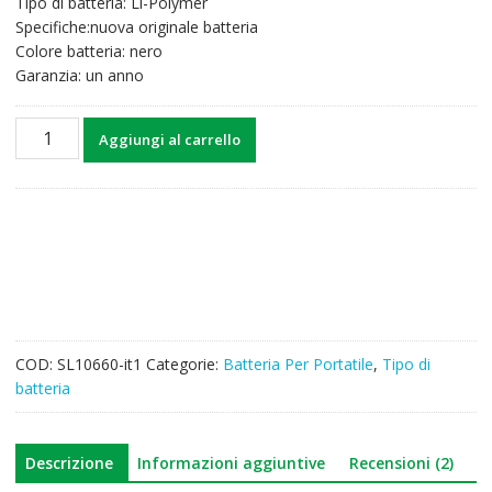
Tipo di batteria: Li-Polymer
69,78€.
54,18€.
Specifiche:nuova originale batteria
Colore batteria: nero
Garanzia: un anno
Batteria
Aggiungi al carrello
per
computer
portatile
ASUS
C21N1530
quantità
COD:
SL10660-it1
Categorie:
Batteria Per Portatile
,
Tipo di
batteria
Descrizione
Informazioni aggiuntive
Recensioni (2)