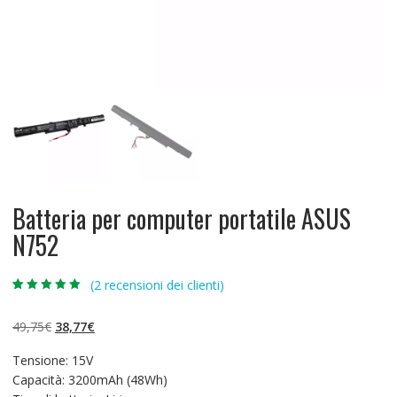
Batteria per computer portatile ASUS
N752
(
2
recensioni dei clienti)
Valutato
2
5.00
su 5 su
base di
Il
Il
49,75
€
38,77
€
recensioni
prezzo
prezzo
Tensione: 15V
originale
attuale
Capacità: 3200mAh (48Wh)
era:
è: