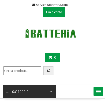
Skip
service@ibatteria.com
to
Il mio conto
content
0
Cerca
CATEGORIE