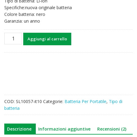
Tipo di batteria: Li-ion
49,75€.
38,77€.
Specifiche:nuova originale batteria
Colore batteria: nero
Garanzia: un anno
Batteria
Aggiungi al carrello
per
computer
portatile
ASUS
N752
quantità
COD:
SL10057-it10
Categorie:
Batteria Per Portatile
,
Tipo di
batteria
Descrizione
Informazioni aggiuntive
Recensioni (2)