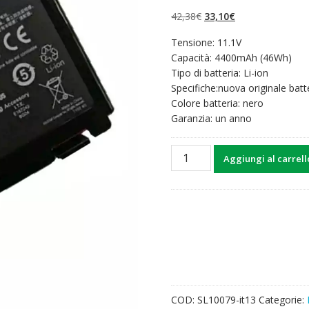
su 5 su
base di
Il
Il
42,38
€
33,10
€
recensioni
prezzo
prezzo
Tensione: 11.1V
originale
attuale
Capacità: 4400mAh (46Wh)
era:
è:
Tipo di batteria: Li-ion
42,38€.
33,10€.
Specifiche:nuova originale batt
Colore batteria: nero
Garanzia: un anno
Batteria
Aggiungi al carrell
per
computer
portatile
ASUS
P501J
quantità
COD:
SL10079-it13
Categorie: