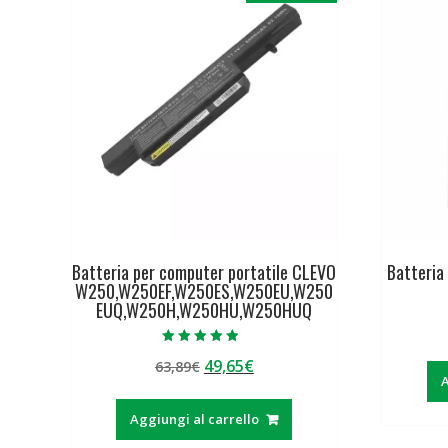
Batteria per computer portatile CLEVO
Batteria
W250,W250EF,W250ES,W250EU,W250
EUQ,W250H,W250HU,W250HUQ
Valutato
Il
Il
49,65
€
63,89
€
4.50
su 5
A
prezzo
prezzo
originale
attuale
Aggiungi al carrello
era:
è: