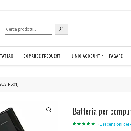
Cerca
TATTACI
DOMANDE FREQUENTI
IL MIO ACCOUNT
PAGARE
ASUS P501J
Batteria per compu
(
2
recensioni dei c
Valutato
2
5.00