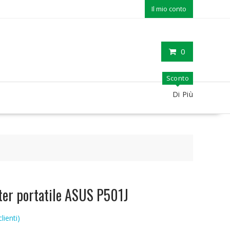
Il mio conto
0
Sconto
Di Più
ter portatile ASUS P501J
lienti)