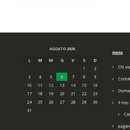
63,89€.
49,65€.
AGOSTO 2026
menu
L
M
M
G
V
S
D
Chi s
1
2
3
4
5
6
7
8
9
Contat
10
11
12
13
14
15
16
Doman
17
18
19
20
21
22
23
24
25
26
27
28
29
30
Il mio
31
Car
pagar