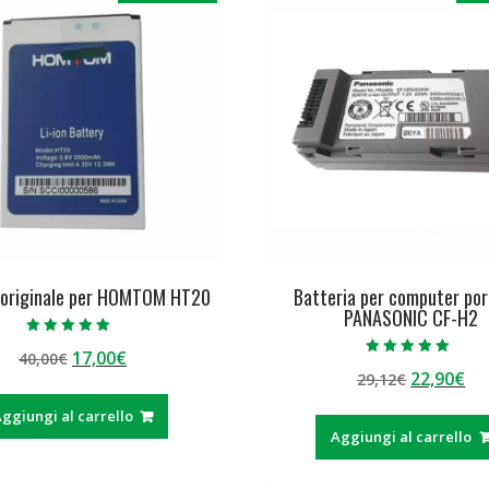
 originale per HOMTOM HT20
Batteria per computer por
PANASONIC CF-H2
Valutato
Il
Il
17,00
€
40,00
€
5.00
Valutato
su 5
Il
Il
22,90
€
prezzo
prezzo
29,12
€
5.00
su 5
prezzo
pr
originale
attuale
ggiungi al carrello
originale
at
era:
è:
Aggiungi al carrello
era:
è:
40,00€.
17,00€.
29,12€.
22