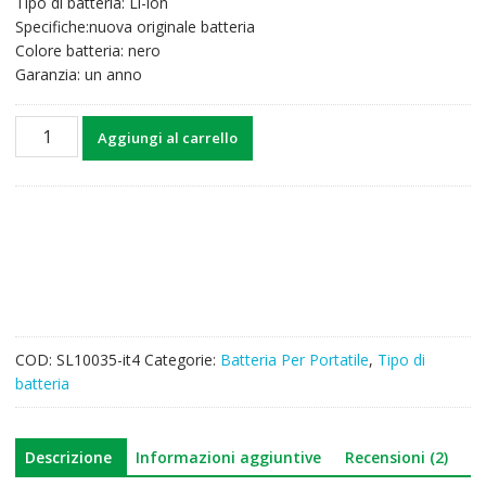
Tipo di batteria: Li-ion
39,43€.
30,83€.
Specifiche:nuova originale batteria
Colore batteria: nero
Garanzia: un anno
Batteria
Aggiungi al carrello
per
computer
portatile
ASUS
R510
series
quantità
COD:
SL10035-it4
Categorie:
Batteria Per Portatile
,
Tipo di
batteria
Descrizione
Informazioni aggiuntive
Recensioni (2)