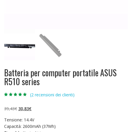
Batteria per computer portatile ASUS
R510 series
(
2
recensioni dei clienti)
Valutato
2
5.00
su 5 su
base di
Il
Il
39,43
€
30,83
€
recensioni
prezzo
prezzo
Tensione: 14.4V
originale
attuale
Capacità: 2600mAh (37Wh)
era:
è: