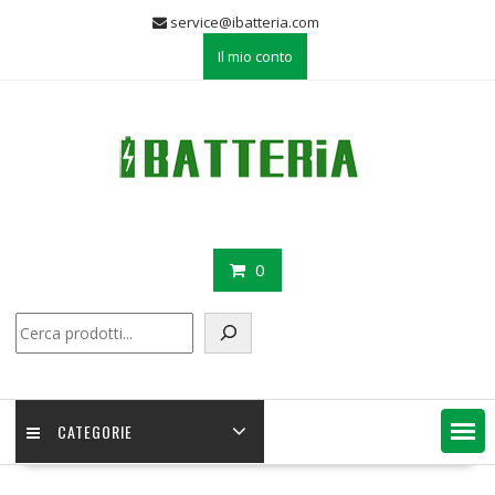
Skip
service@ibatteria.com
to
Il mio conto
content
0
Cerca
CATEGORIE