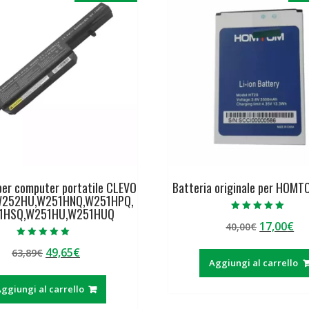
per computer portatile CLEVO
Batteria originale per HOM
W252HU,W251HNQ,W251HPQ,
1HSQ,W251HU,W251HUQ
Valutato
Il
Il
17,00
€
40,00
€
5.00
su 5
prezzo
pr
Valutato
Il
Il
49,65
€
63,89
€
5.00
originale
at
su 5
Aggiungi al carrello
prezzo
prezzo
era:
è:
originale
attuale
40,00€.
17
ggiungi al carrello
era:
è: