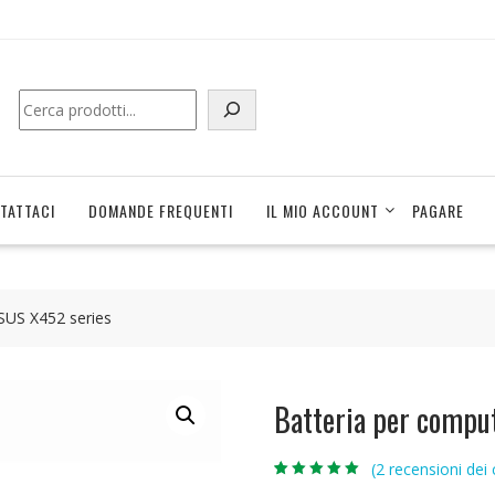
Cerca
TATTACI
DOMANDE FREQUENTI
IL MIO ACCOUNT
PAGARE
ASUS X452 series
Batteria per compu
(
2
recensioni dei c
Valutato
2
5.00