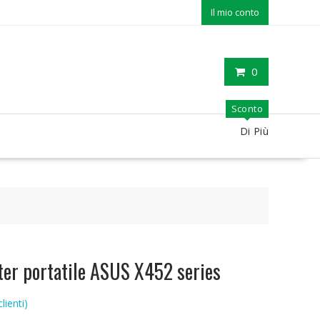
Il mio conto
0
Sconto
Di Più
ter portatile ASUS X452 series
lienti)