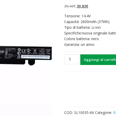
su 5 su
base di
Il
Il
39,43
€
30,83
€
recensioni
prezzo
prezzo
Tensione: 14.4V
originale
attuale
Capacità: 2600mAh (37Wh)
era:
è:
Tipo di batteria: Li-ion
39,43€.
30,83€.
Specifiche:nuova originale batt
Colore batteria: nero
Garanzia: un anno
Batteria
Aggiungi al carrell
per
computer
portatile
ASUS
X452
series
quantità
COD:
SL10035-it6
Categorie:
B