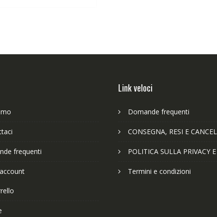
63,89€.
49,65€.
Link veloci
iamo
Domande frequenti
taci
CONSEGNA, RESI E CANCEL
de frequenti
POLITICA SULLA PRIVACY 
 account
Termini e condizioni
rello
e