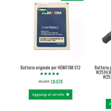
Batteria originale per HOMTOM S12
Batteria 
W251H,
W25
Valutato
Il
Il
18,07
€
45,00
€
5.00
su 5
prezzo
prezzo
originale
attuale
Aggiungi al carrello
era:
è:
45,00€.
18,07€.
A