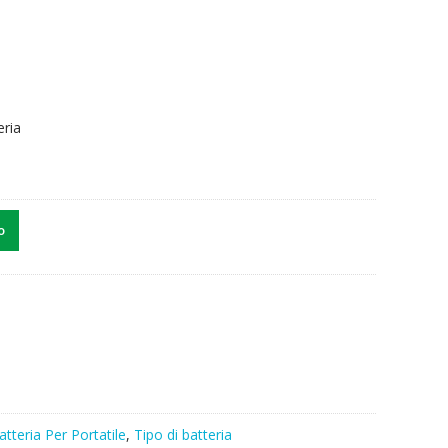
eria
o
atteria Per Portatile
,
Tipo di batteria