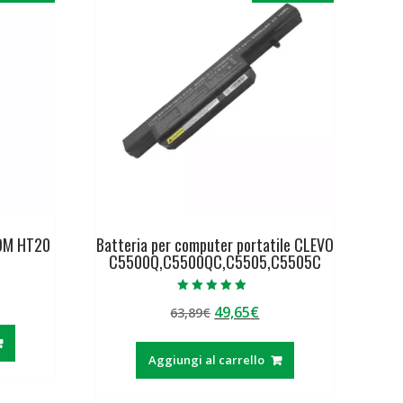
TOM HT20
Batteria per computer portatile CLEVO
C5500Q,C5500QC,C5505,C5505C
Valutato
Il
Il
49,65
€
ezzo
63,89
€
5.00
su 5
prezzo
prezzo
tuale
originale
attuale
Aggiungi al carrello
era:
è:
,00€.
63,89€.
49,65€.