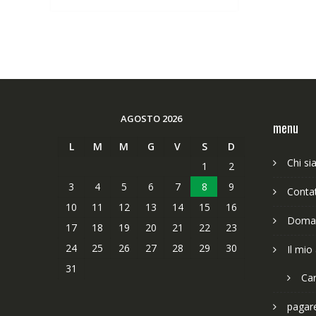
63,89€.
49,65€.
AGOSTO 2026
menu
L
M
M
G
V
S
D
Chi s
1
2
3
4
5
6
7
8
9
Contat
10
11
12
13
14
15
16
Doman
17
18
19
20
21
22
23
24
25
26
27
28
29
30
Il mio
31
Car
pagar