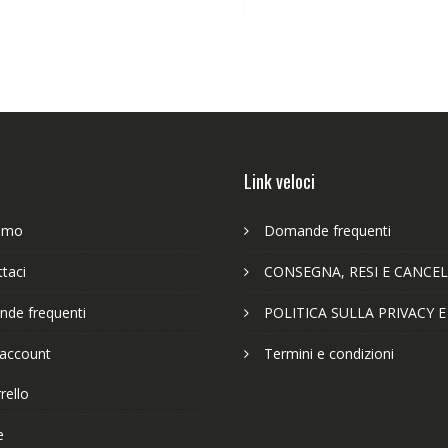
63,89€.
49
Link veloci
iamo
Domande frequenti
taci
CONSEGNA, RESI E CANCEL
de frequenti
POLITICA SULLA PRIVACY 
 account
Termini e condizioni
rello
e