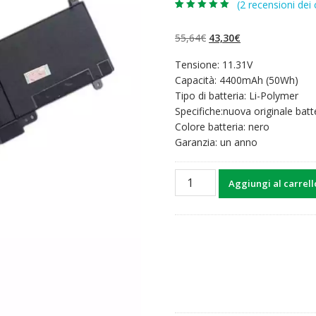
(
2
recensioni dei c
Valutato
2
5.00
su 5 su
base di
Il
Il
55,64
€
43,30
€
recensioni
prezzo
prezzo
Tensione: 11.31V
originale
attuale
Capacità: 4400mAh (50Wh)
era:
è:
Tipo di batteria: Li-Polymer
55,64€.
43,30€.
Specifiche:nuova originale batt
Colore batteria: nero
Garanzia: un anno
Batteria
Aggiungi al carrell
per
computer
portatile
ASUS
ZenBook
UX303
Series
quantità