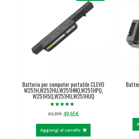
Batteria per computer portatile CLEVO
Batte
W251H,W252HU,W251HNQ,W251HPQ,
W251HSQ,W251HU,W251HUQ
Valutato
Il
Il
49,65
€
63,89
€
5.00
su 5
prezzo
prezzo
A
originale
attuale
Aggiungi al carrello
era:
è: