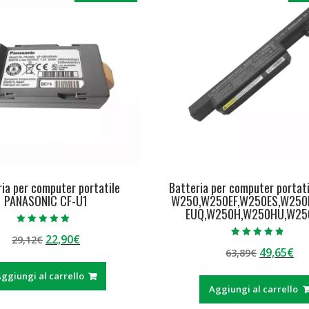
ria per computer portatile
Batteria per computer portat
PANASONIC CF-U1
W250,W250EF,W250ES,W250
EUQ,W250H,W250HU,W2
Valutato
Il
Il
22,90
€
29,12
€
5.00
Valutato
su 5
Il
Il
49,65
€
prezzo
prezzo
63,89
€
4.50
su 5
prezzo
pr
originale
attuale
ggiungi al carrello
originale
at
era:
è:
Aggiungi al carrello
era:
è:
29,12€.
22,90€.