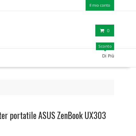
Il mio conto
0
Sconto
Di Più
ter portatile ASUS ZenBook UX303