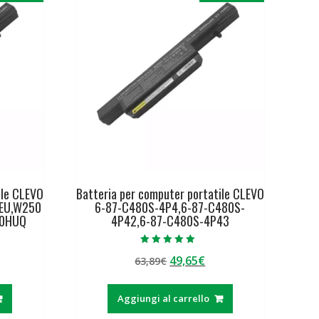
ile CLEVO
Batteria per computer portatile CLEVO
EU,W250
6-87-C480S-4P4,6-87-C480S-
50HUQ
4P42,6-87-C480S-4P43
Valutato
Il
Il
49,65
€
63,89
€
5.00
su 5
ezzo
prezzo
prezzo
tuale
originale
attuale
Aggiungi al carrello
era:
è: