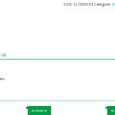
COD:
SL10059-it2
Categorie:
B
 (2)
ies
IN OFFERTA!
IN