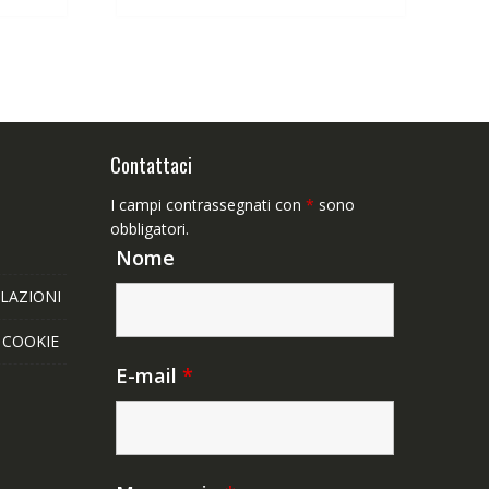
,65€.
63,89€.
49,65€.
Contattaci
I campi contrassegnati con
*
sono
obbligatori.
Nome
LAZIONI
E COOKIE
E-mail
*