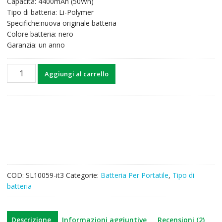
Capacità: 4400mAh (50Wh)
era:
è:
Tipo di batteria: Li-Polymer
55,64€.
43,30€.
Specifiche:nuova originale batteria
Colore batteria: nero
Garanzia: un anno
Batteria
Aggiungi al carrello
per
computer
portatile
ASUS
ZenBook
UX303L
Series
quantità
COD:
SL10059-it3
Categorie:
Batteria Per Portatile
,
Tipo di
batteria
Descrizione
Informazioni aggiuntive
Recensioni (2)