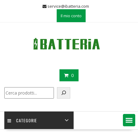
Skip
service@ibatteria.com
to
Il mio conto
content
0
Cerca
CATEGORIE