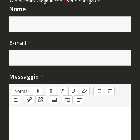
I campi contrassegnati con
*
sono obbligatori.
Nome
E-mail
*
Messaggio
*