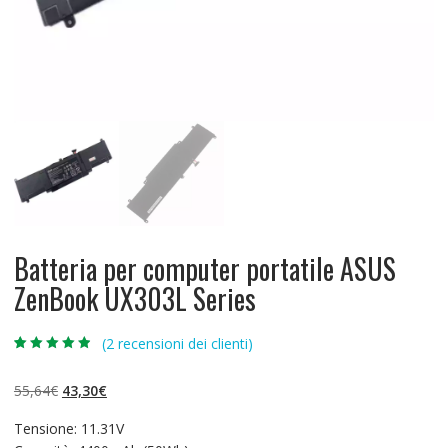
Batteria per computer portatile ASUS
ZenBook UX303L Series
(
2
recensioni dei clienti)
Valutato
2
4.50
su 5 su
base di
Il
Il
55,64
€
43,30
€
recensioni
prezzo
prezzo
Tensione: 11.31V
originale
attuale