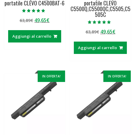
portatile CLEVO C4500BAT-6
portatile CLEVO
C5500Q,C5500QC,C5505,C5
505C
Valutato
Il
Il
49,65
€
63,89
€
5.00
su 5
prezzo
prezzo
Valutato
Il
Il
49,65
€
63,89
€
5.00
originale
attuale
su 5
Aggiungi al carrello
prezzo
prezzo
era:
è:
originale
attuale
63,89€.
49,65€.
Aggiungi al carrello
era:
è:
63,89€.
49,65€.
IN OFFERTA!
IN OFFERTA!