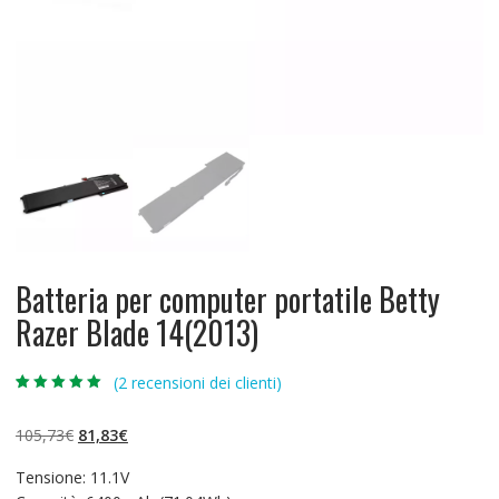
Batteria per computer portatile Betty
Razer Blade 14(2013)
(
2
recensioni dei clienti)
Valutato
2
5.00
su 5 su
base di
Il
Il
105,73
€
81,83
€
recensioni
prezzo
prezzo
Tensione: 11.1V
originale
attuale