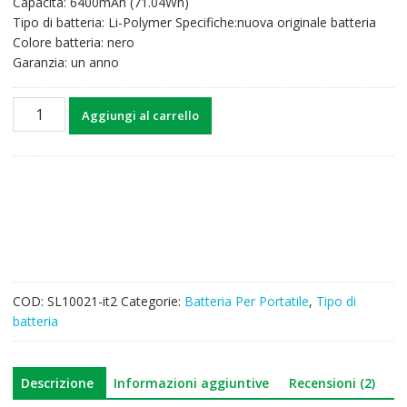
Capacità: 6400mAh (71.04Wh)
era:
è:
Tipo di batteria: Li-Polymer Specifiche:nuova originale batteria
105,73€.
81,83€.
Colore batteria: nero
Garanzia: un anno
Batteria
Aggiungi al carrello
per
computer
portatile
Betty
Razer
Blade
14(2013)
quantità
COD:
SL10021-it2
Categorie:
Batteria Per Portatile
,
Tipo di
batteria
Descrizione
Informazioni aggiuntive
Recensioni (2)