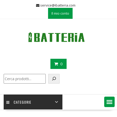
Skip
service@ibatteria.com
to
Il mio conto
content
0
Cerca
CATEGORIE