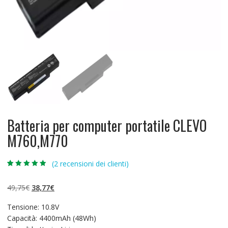
Batteria per computer portatile CLEVO
M760,M770
(
2
recensioni dei clienti)
Valutato
2
5.00
su 5 su
base di
Il
Il
49,75
€
38,77
€
recensioni
prezzo
prezzo
Tensione: 10.8V
originale
attuale
Capacità: 4400mAh (48Wh)
era:
è: