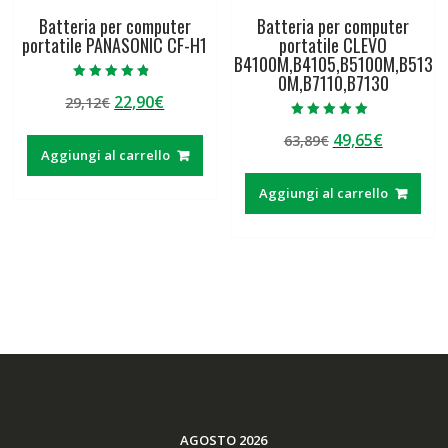
Batteria per computer
Batteria per computer
portatile PANASONIC CF-H1
portatile CLEVO
B4100M,B4105,B5100M,B513
0M,B7110,B7130
Valutato
Il
Il
22,90
€
29,12
€
4.50
su 5
prezzo
prezzo
Valutato
Il
Il
49,65
€
63,89
€
5.00
originale
attuale
su 5
Aggiungi al carrello
prezzo
prezzo
era:
è:
originale
attuale
29,12€.
22,90€.
Aggiungi al carrello
era:
è:
63,89€.
49,65€.
AGOSTO 2026