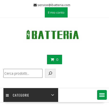
Skip
service@ibatteria.com
to
Il mio conto
content
0
Cerca
CATEGORIE