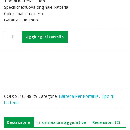
Tipo di batteria: Li-ion
49,75€.
38,77€.
Specifiche:nuova originale batteria
Colore batteria: nero
Garanzia: un anno
Batteria
Aggiungi al carrello
per
computer
portatile
CLEVO
M760,M770
quantità
COD:
SL10348-it9
Categorie:
Batteria Per Portatile
,
Tipo di
batteria
Descrizione
Informazioni aggiuntive
Recensioni (2)