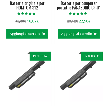
Batteria originale per
Batteria per computer
HOMTOM S12
portatile PANASONIC CF-U1
Valutato
Valutato
Il
Il
Il
Il
18,07
€
22,90
€
45,00
€
29,12
€
5.00
5.00
su 5
su 5
prezzo
prezzo
prezzo
prezzo
originale
attuale
originale
attuale
Aggiungi al carrello
Aggiungi al carrello
era:
è:
era:
è:
45,00€.
18,07€.
29,12€.
22,90€.
IN OFFERTA!
IN OFFERTA!