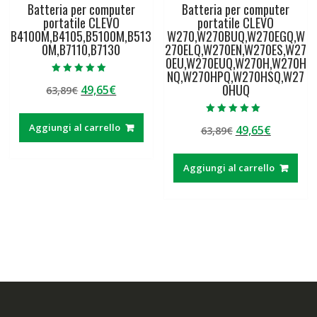
Batteria per computer
Batteria per computer
portatile CLEVO
portatile CLEVO
B4100M,B4105,B5100M,B513
W270,W270BUQ,W270EGQ,W
0M,B7110,B7130
270ELQ,W270EN,W270ES,W27
0EU,W270EUQ,W270H,W270H
NQ,W270HPQ,W270HSQ,W27
Valutato
0HUQ
Il
Il
49,65
€
63,89
€
5.00
su 5
prezzo
prezzo
originale
attuale
Valutato
Aggiungi al carrello
Il
Il
49,65
€
63,89
€
5.00
era:
è:
su 5
prezzo
prezzo
63,89€.
49,65€.
originale
attuale
Aggiungi al carrello
era:
è:
63,89€.
49,65€.