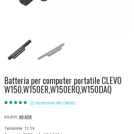
Batteria per computer portatile CLEVO
W150,W150ER,W150ERQ,W150DAQ
(
2
recensioni dei clienti)
Valutato
2
5.00
su 5 su
base di
Il
Il
63,89
€
49,65
€
recensioni
prezzo
prezzo
Tensione: 11.1V
originale
attuale