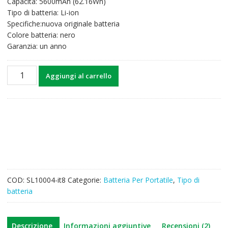
Capacità: 5600mAh (62.16Wh)
era:
è:
Tipo di batteria: Li-ion
63,89€.
49,65€.
Specifiche:nuova originale batteria
Colore batteria: nero
Garanzia: un anno
Batteria
Aggiungi al carrello
per
computer
portatile
CLEVO
W150,W150ER,W150ERQ,W150DAQ
quantità
COD:
SL10004-it8
Categorie:
Batteria Per Portatile
,
Tipo di
batteria
Descrizione
Informazioni aggiuntive
Recensioni (2)