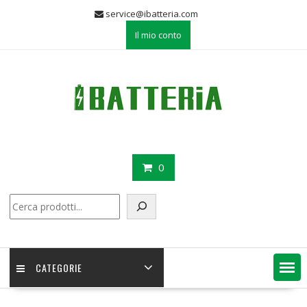
Skip
service@ibatteria.com
to
Il mio conto
content
0
Cerca
CATEGORIE