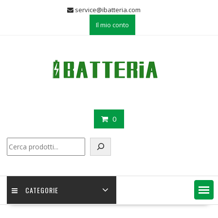
Skip
service@ibatteria.com
to
Il mio conto
content
0
Cerca
CATEGORIE