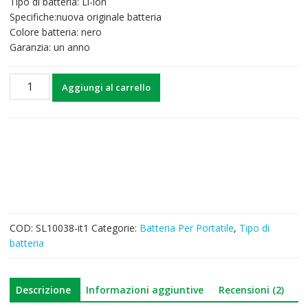
Tipo di batteria: Li-ion
49,75€.
38,77€.
Specifiche:nuova originale batteria
Colore batteria: nero
Garanzia: un anno
Batteria
Aggiungi al carrello
per
computer
portatile
CLEVO
W540BAT-
6
quantità
COD:
SL10038-it1
Categorie:
Batteria Per Portatile
,
Tipo di
batteria
Descrizione
Informazioni aggiuntive
Recensioni (2)