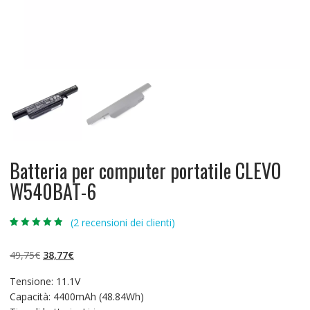
Batteria per computer portatile CLEVO
W540BAT-6
(
2
recensioni dei clienti)
Valutato
2
4.50
su 5 su
base di
Il
Il
49,75
€
38,77
€
recensioni
prezzo
prezzo
Tensione: 11.1V
originale
attuale
Capacità: 4400mAh (48.84Wh)
era:
è: