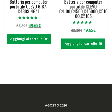
Batteria per computer
Batteria per computer
portatile CLEVO 6-87-
portatile CLEVO
C480S-4G41
C4100,C4500,C4500Q,C510
0Q,C5105
Valutato
Il
Il
49,65
€
63,89
€
4.50
Valutato
su 5
Il
Il
49,65
€
prezzo
prezzo
63,89
€
4.50
su 5
prezzo
prezzo
originale
attuale
Aggiungi al carrello
originale
attuale
era:
è:
Aggiungi al carrello
era:
è:
63,89€.
49,65€.
63,89€.
49,65€.
AGOSTO 2026