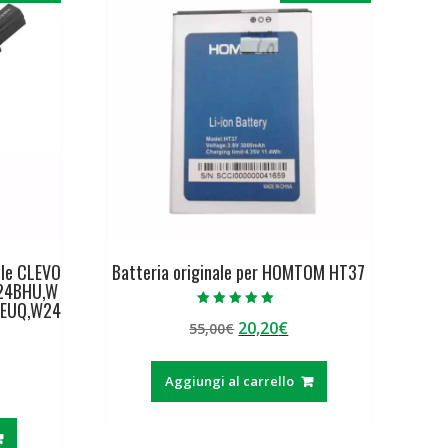
ile CLEVO
Batteria originale per HOMTOM HT37
24BHU,W
EUQ,W24
Valutato
Il
Il
20,20
€
55,00
€
5.00
su 5
prezzo
prezzo
originale
attuale
Aggiungi al carrello
era:
è:
ezzo
55,00€.
20,20€.
tuale