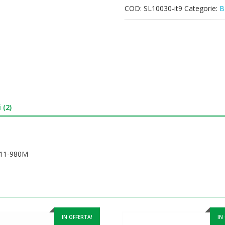
COD:
SL10030-it9
Categorie:
B
 (2)
811-980M
IN OFFERTA!
IN