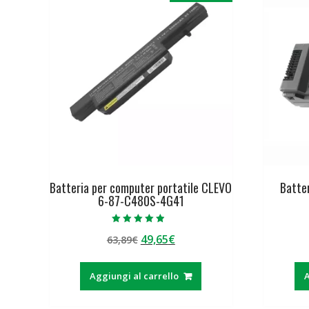
Batteria per computer portatile CLEVO
Batte
6-87-C480S-4G41
Valutato
Il
Il
49,65
€
63,89
€
4.50
su 5
prezzo
prezzo
originale
attuale
Aggiungi al carrello
A
era:
è:
63,89€.
49,65€.