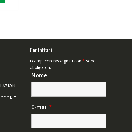
,65€.
Contattaci
I campi contrassegnati con
*
sono
obbligatori.
Nome
LAZIONI
E COOKIE
E-mail
*