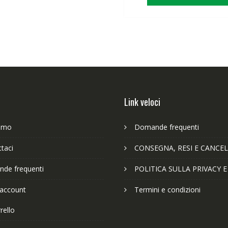
era:
è:
63,89€.
49
Link veloci
iamo
Domande frequenti
taci
CONSEGNA, RESI E CANCEL
de frequenti
POLITICA SULLA PRIVACY 
 account
Termini e condizioni
rello