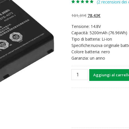
(
2
recensioni dei c
Valutato
2
5.00
su 5 su
base di
Il
Il
101,31
€
78,43
€
recensioni
prezzo
prezzo
Tensione: 14.8V
originale
attuale
Capacità: 5200mAh (76.96Wh)
era:
è:
Tipo di batteria: Li-ion
101,31€.
78,43€.
Specifiche:nuova originale batt
Colore batteria: nero
Garanzia: un anno
Batteria
Aggiungi al carrell
per
computer
portatile
TERRANS
FORCE
X811,X811-
980M
quantità