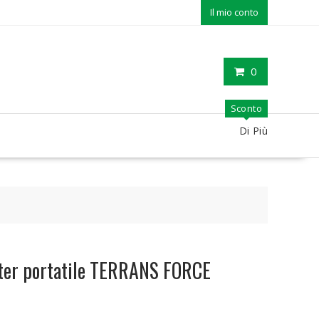
Il mio conto
0
Sconto
Di Più
ter portatile TERRANS FORCE