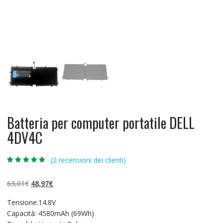
Batteria per computer portatile DELL
4DV4C
(
2
recensioni dei clienti)
Valutato
2
5.00
su 5 su
base di
Il
Il
63,01
€
48,97
€
recensioni
prezzo
prezzo
Tensione:14.8V
originale
attuale
Capacità: 4580mAh (69Wh)
era:
è: