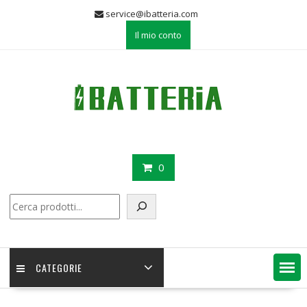
Skip
service@ibatteria.com
to
Il mio conto
content
0
Cerca
CATEGORIE