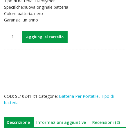
Tipo di batteria: Li-Polymer
63,01€.
48,97€.
Specifiche:nuova originale batteria
Colore batteria: nero
Garanzia: un anno
Batteria
Aggiungi al carrello
per
computer
portatile
DELL
4DV4C
quantità
COD:
SL10241-it1
Categorie:
Batteria Per Portatile
,
Tipo di
batteria
Descrizione
Informazioni aggiuntive
Recensioni (2)