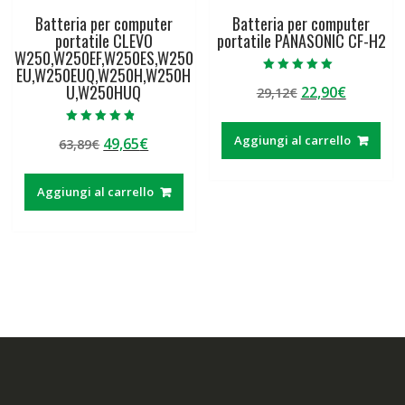
Batteria per computer
Batteria per computer
portatile CLEVO
portatile PANASONIC CF-H2
W250,W250EF,W250ES,W250
EU,W250EUQ,W250H,W250H
Valutato
U,W250HUQ
Il
Il
22,90
€
29,12
€
5.00
su 5
prezzo
prezzo
originale
attuale
Valutato
Aggiungi al carrello
Il
Il
49,65
€
63,89
€
4.50
era:
è:
su 5
prezzo
prezzo
29,12€.
22,90€.
originale
attuale
Aggiungi al carrello
era:
è:
63,89€.
49,65€.