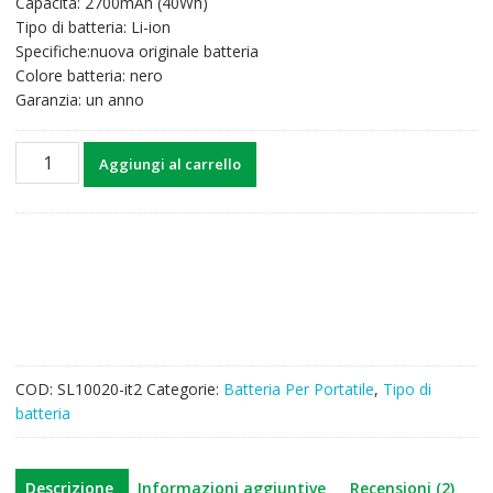
Capacità: 2700mAh (40Wh)
era:
è:
Tipo di batteria: Li-ion
37,96€.
29,70€.
Specifiche:nuova originale batteria
Colore batteria: nero
Garanzia: un anno
Batteria
Aggiungi al carrello
per
computer
portatile
DELL
Inspiron
17
5000
Series
quantità
COD:
SL10020-it2
Categorie:
Batteria Per Portatile
,
Tipo di
batteria
Descrizione
Informazioni aggiuntive
Recensioni (2)