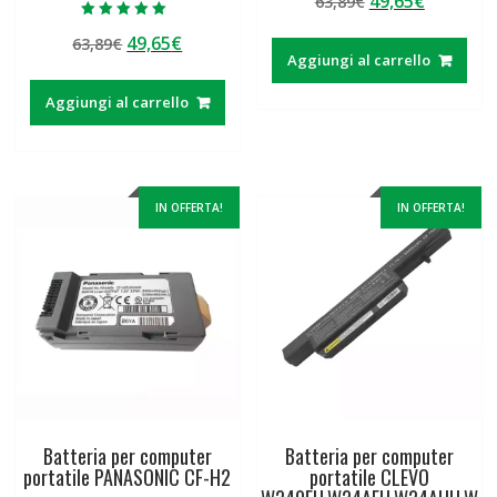
49,65
€
63,89
€
su 5
prezzo
prezzo
Valutato
Il
Il
49,65
€
63,89
€
5.00
originale
attuale
su 5
Aggiungi al carrello
prezzo
prezzo
era:
è:
originale
attuale
63,89€.
49,65€.
Aggiungi al carrello
era:
è:
63,89€.
49,65€.
IN OFFERTA!
IN OFFERTA!
Batteria per computer
Batteria per computer
portatile PANASONIC CF-H2
portatile CLEVO