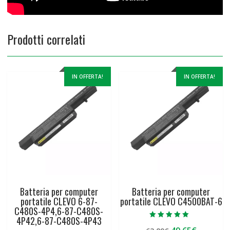
Prodotti correlati
IN OFFERTA!
IN OFFERTA!
Batteria per computer
Batteria per computer
portatile CLEVO 6-87-
portatile CLEVO C4500BAT-6
C480S-4P4,6-87-C480S-
4P42,6-87-C480S-4P43
Valutato
Il
Il
5.00