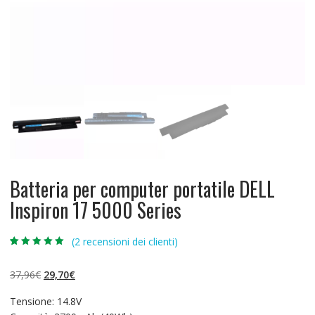
Batteria per computer portatile DELL
Inspiron 17 5000 Series
(
2
recensioni dei clienti)
Valutato
2
5.00
su 5 su
base di
Il
Il
37,96
€
29,70
€
recensioni
prezzo
prezzo
Tensione: 14.8V
originale
attuale