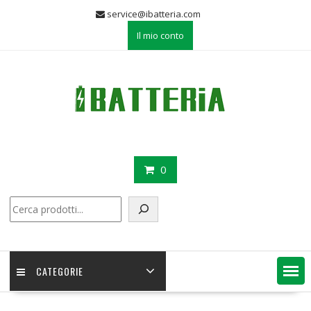
Skip
service@ibatteria.com
to
Il mio conto
content
0
Cerca
CATEGORIE