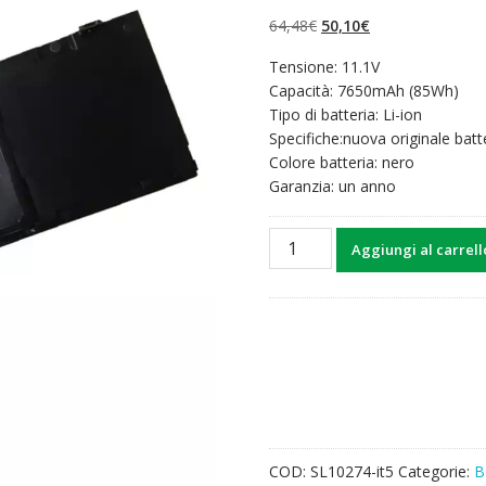
su 5 su
base di
Il
Il
64,48
€
50,10
€
recensioni
prezzo
prezzo
Tensione: 11.1V
originale
attuale
Capacità: 7650mAh (85Wh)
era:
è:
Tipo di batteria: Li-ion
64,48€.
50,10€.
Specifiche:nuova originale batt
Colore batteria: nero
Garanzia: un anno
Batteria
Aggiungi al carrell
per
computer
portatile
DELL
Precision
M2400
quantità
COD:
SL10274-it5
Categorie:
B