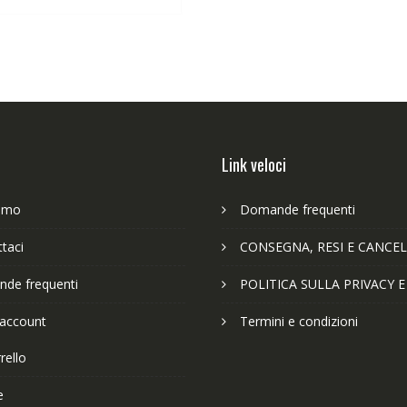
63,89€.
49,65€.
Link veloci
iamo
Domande frequenti
taci
CONSEGNA, RESI E CANCEL
de frequenti
POLITICA SULLA PRIVACY 
 account
Termini e condizioni
rello
e