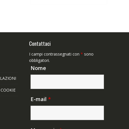
63,89€.
49,65€.
Contattaci
I campi contrassegnati con
*
sono
obbligatori.
Nome
LAZIONI
E COOKIE
E-mail
*