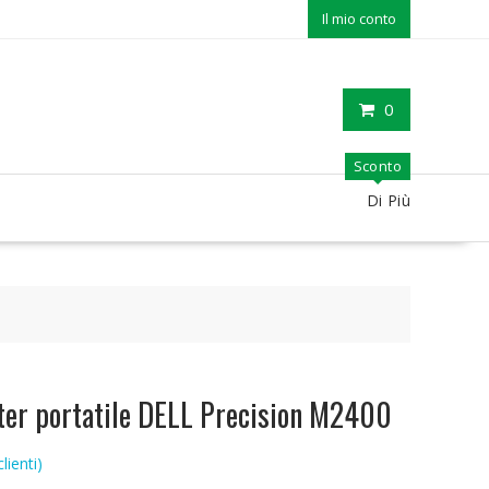
Il mio conto
0
Sconto
Di Più
ter portatile DELL Precision M2400
lienti)