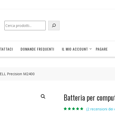
Cerca
TATTACI
DOMANDE FREQUENTI
IL MIO ACCOUNT
PAGARE
DELL Precision M2400
Batteria per compu
(
2
recensioni dei c
Valutato
2
4.50