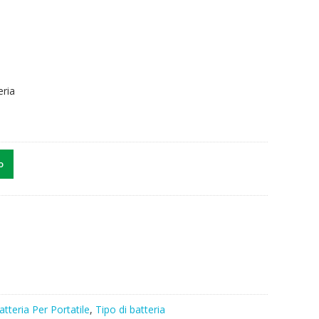
eria
o
atteria Per Portatile
,
Tipo di batteria