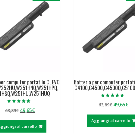
per computer portatile CLEVO
Batteria per computer portat
W252HU,W251HNQ,W251HPQ,
C4100,C4500,C4500Q,C5100
1HSQ,W251HU,W251HUQ
Valutato
Il
Il
49,65
€
63,89
€
4.50
Valutato
su 5
Il
Il
49,65
€
63,89
€
prezzo
pr
5.00
su 5
prezzo
prezzo
originale
at
Aggiungi al carrello
originale
attuale
era:
è:
ggiungi al carrello
era:
è:
63,89€.
49