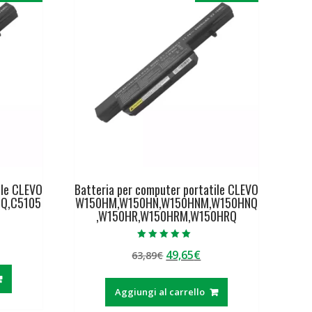
ile CLEVO
Batteria per computer portatile CLEVO
Q,C5105
W150HM,W150HN,W150HNM,W150HNQ
,W150HR,W150HRM,W150HRQ
Valutato
Il
Il
49,65
€
ezzo
63,89
€
5.00
su 5
prezzo
prezzo
tuale
originale
attuale
Aggiungi al carrello
era:
è:
,65€.