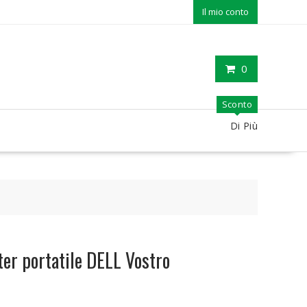
Il mio conto
0
Sconto
Di Più
er portatile DELL Vostro