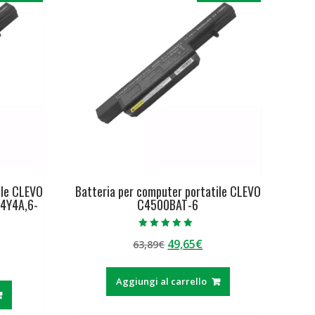
ile CLEVO
Batteria per computer portatile CLEVO
4Y4A,6-
C4500BAT-6
Valutato
Il
Il
49,65
€
63,89
€
5.00
su 5
prezzo
prezzo
ezzo
originale
attuale
Aggiungi al carrello
tuale
era:
è:
63,89€.
49,65€.