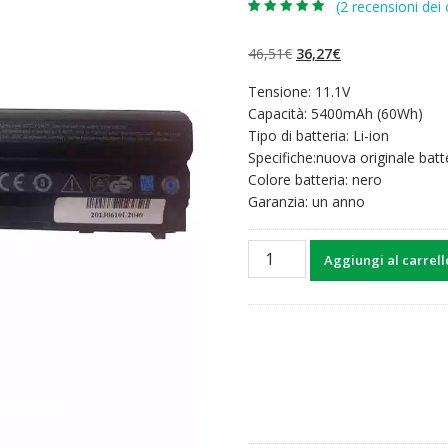
(
2
recensioni dei c
Valutato
2
4.50
su 5 su
base di
Il
Il
46,51
€
36,27
€
recensioni
prezzo
prezzo
Tensione: 11.1V
originale
attuale
Capacità: 5400mAh (60Wh)
era:
è:
Tipo di batteria: Li-ion
46,51€.
36,27€.
Specifiche:nuova originale batt
Colore batteria: nero
Garanzia: un anno
Batteria
Aggiungi al carrell
per
computer
portatile
DELL
Vostro
3460,Vostro
3560
quantità