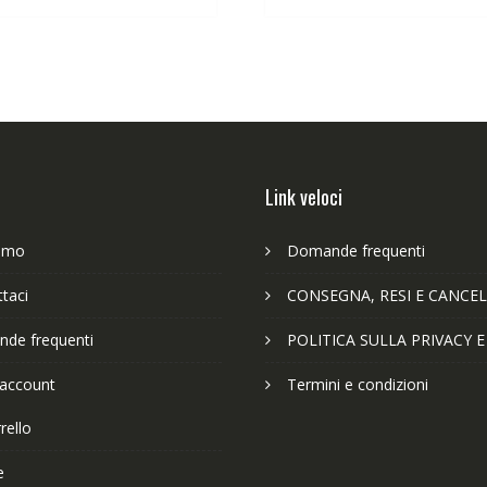
63,89€.
49,65€.
63,89€.
49
Link veloci
iamo
Domande frequenti
taci
CONSEGNA, RESI E CANCEL
de frequenti
POLITICA SULLA PRIVACY 
 account
Termini e condizioni
rello
e