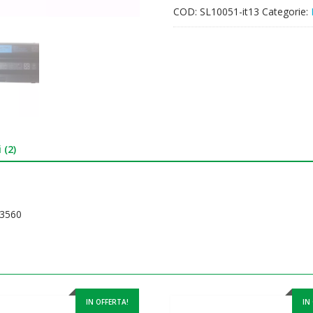
COD:
SL10051-it13
Categorie:
 (2)
 3560
IN OFFERTA!
IN