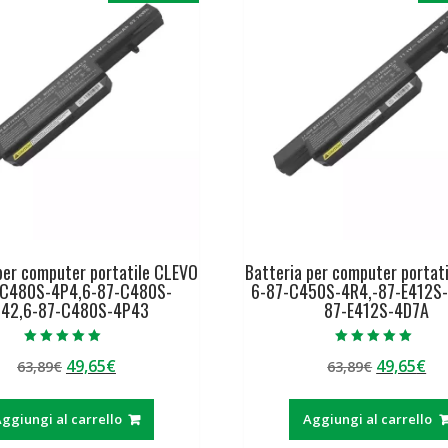
per computer portatile CLEVO
Batteria per computer portat
-C480S-4P4,6-87-C480S-
6-87-C450S-4R4,-87-E412S-
P42,6-87-C480S-4P43
87-E412S-4D7A
Valutato
Valutato
Il
Il
Il
Il
49,65
€
49,65
€
63,89
€
63,89
€
5.00
5.00
su 5
su 5
prezzo
prezzo
prezzo
pr
originale
attuale
originale
at
ggiungi al carrello
Aggiungi al carrello
era:
è:
era:
è: