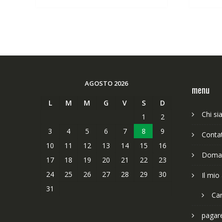
63,89€.
49,65€.
AGOSTO 2026
menu
L
M
M
G
V
S
D
Chi s
1
2
3
4
5
6
7
8
9
Contat
10
11
12
13
14
15
16
Doman
17
18
19
20
21
22
23
24
25
26
27
28
29
30
Il mio
31
Car
pagar