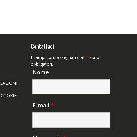
,65€.
Contattaci
I campi contrassegnati con
*
sono
obbligatori.
Nome
LAZIONI
E COOKIE
E-mail
*