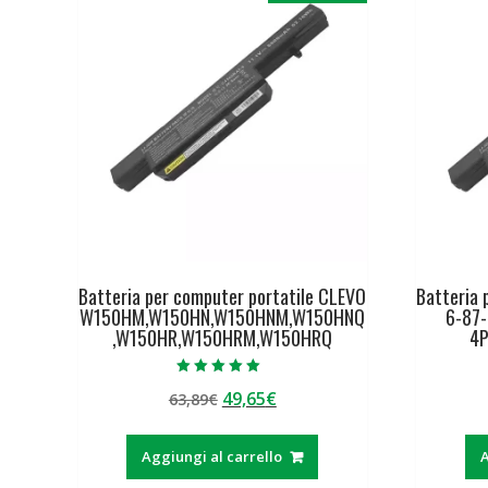
Batteria per computer portatile CLEVO
Batteria 
W150HM,W150HN,W150HNM,W150HNQ
6-87
,W150HR,W150HRM,W150HRQ
4
Valutato
Il
Il
49,65
€
63,89
€
5.00
su 5
prezzo
prezzo
originale
attuale
Aggiungi al carrello
A
era:
è: