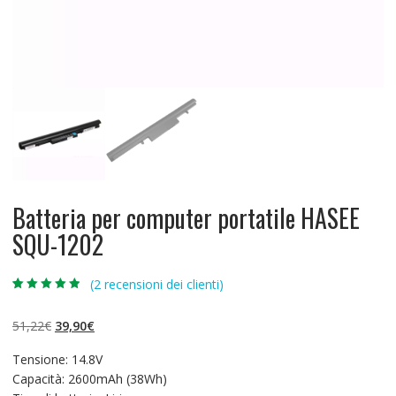
Batteria per computer portatile HASEE
SQU-1202
(
2
recensioni dei clienti)
Valutato
2
4.50
su 5 su
base di
Il
Il
51,22
€
39,90
€
recensioni
prezzo
prezzo
Tensione: 14.8V
originale
attuale
Capacità: 2600mAh (38Wh)
era:
è: