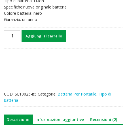
Tipo di batteria: Li-ion
51,22€.
39,90€.
Specifiche:nuova originale batteria
Colore batteria: nero
Garanzia: un anno
Batteria
Aggiungi al carrello
per
computer
portatile
HASEE
SQU-
1202
quantità
COD:
SL10025-it5
Categorie:
Batteria Per Portatile
,
Tipo di
batteria
Descrizione
Informazioni aggiuntive
Recensioni (2)