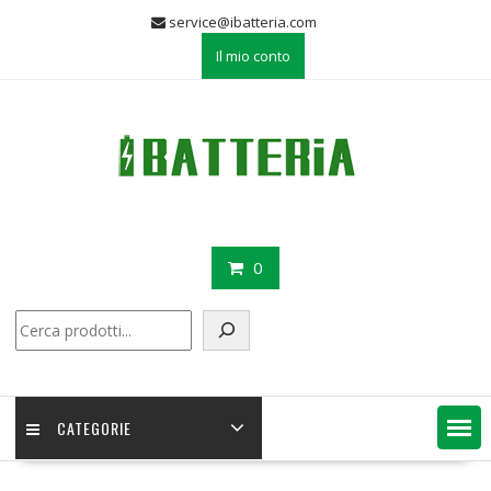
Skip
service@ibatteria.com
to
Il mio conto
content
0
Cerca
CATEGORIE