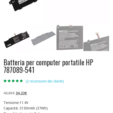
Batteria per computer portatile HP
787089-541
(
2
recensioni dei clienti)
Valutato
2
5.00
su 5 su
base di
Il
Il
43,85
€
34,23
€
recensioni
prezzo
prezzo
Tensione:11.4V
originale
attuale
Capacità: 3130mAh (37Wh)
era:
è: