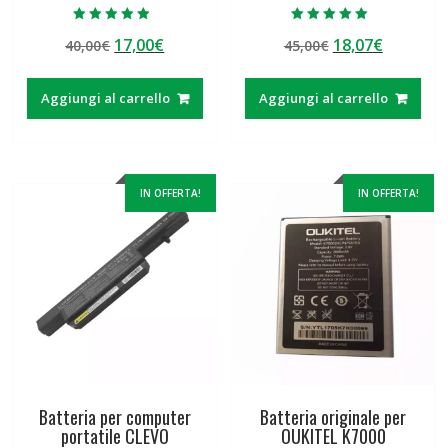
Valutato
Valutato
Il
Il
Il
Il
17,00
€
18,07
€
40,00
€
45,00
€
5.00
5.00
su 5
su 5
prezzo
prezzo
prezzo
prezzo
originale
attuale
originale
attuale
Aggiungi al carrello
Aggiungi al carrello
era:
è:
era:
è:
40,00€.
17,00€.
45,00€.
18,07€.
IN OFFERTA!
IN OFFERTA!
Batteria per computer
Batteria originale per
portatile CLEVO
OUKITEL K7000