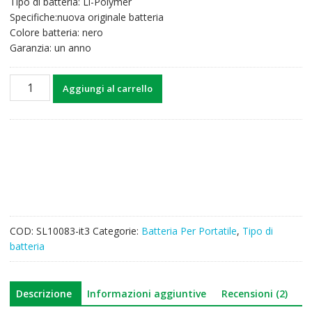
Tipo di batteria: Li-Polymer
43,85€.
34,23€.
Specifiche:nuova originale batteria
Colore batteria: nero
Garanzia: un anno
Batteria
Aggiungi al carrello
per
computer
portatile
HP
787089-
541
quantità
COD:
SL10083-it3
Categorie:
Batteria Per Portatile
,
Tipo di
batteria
Descrizione
Informazioni aggiuntive
Recensioni (2)