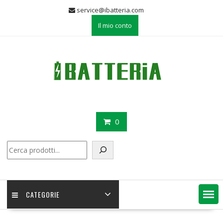
Skip
service@ibatteria.com
to
Il mio conto
content
0
Cerca
CATEGORIE