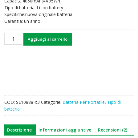
Capacità:4050mAh(44.95Wh)
era:
è:
Tipo di batteria: Li-ion battery
66,07€.
43,97€.
Specifiche:nuova originale batteria
Garanzia: un anno
Batteria
Aggiungi al carrello
per
computer
portatile
HP
Choromebook
11
G5
EE
quantità
COD:
SL10888-it3
Categorie:
Batteria Per Portatile
,
Tipo di
batteria
Descrizione
Informazioni aggiuntive
Recensioni (2)