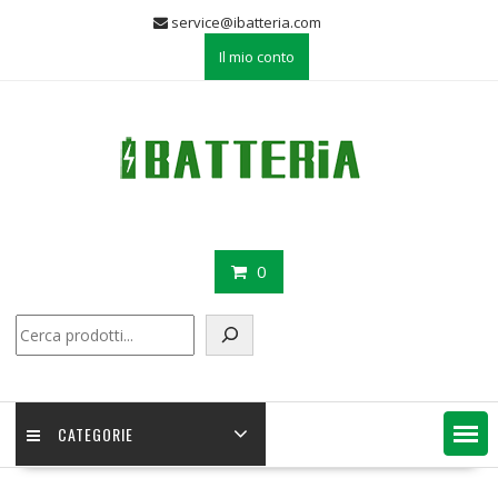
Skip
service@ibatteria.com
to
Il mio conto
content
0
Cerca
CATEGORIE