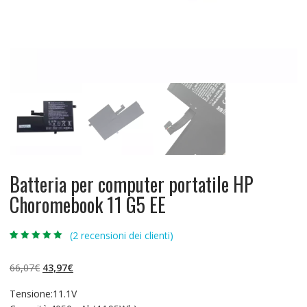
Batteria per computer portatile HP
Choromebook 11 G5 EE
(
2
recensioni dei clienti)
Valutato
2
5.00
su 5 su
base di
Il
Il
66,07
€
43,97
€
recensioni
prezzo
prezzo
Tensione:11.1V
originale
attuale