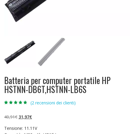
Batteria per computer portatile HP
HSTNN-DB6T,HSTNN-LB6S
(
2
recensioni dei clienti)
Valutato
2
4.50
su 5 su
base di
Il
Il
40,91
€
31,97
€
recensioni
prezzo
prezzo
Tensione: 11.11V
originale
attuale