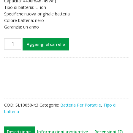
Capacità: 4400mAh (49Wh)
era:
è:
Tipo di batteria: Li-ion
40,91€.
31,97€.
Specifiche:nuova originale batteria
Colore batteria: nero
Garanzia: un anno
Batteria
Aggiungi al carrello
per
computer
portatile
HP
HSTNN-
DB6T,HSTNN-
LB6S
quantità
COD:
SL10050-it3
Categorie:
Batteria Per Portatile
,
Tipo di
batteria
Descrizione
Informazioni aggiuntive
Recensioni (2)