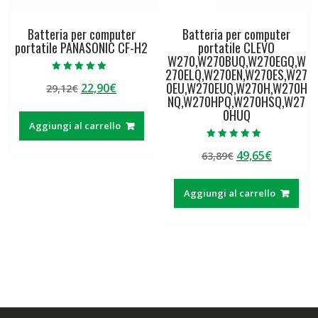
Batteria per computer
Batteria per computer
portatile PANASONIC CF-H2
portatile CLEVO
W270,W270BUQ,W270EGQ,W
270ELQ,W270EN,W270ES,W27
Valutato
0EU,W270EUQ,W270H,W270H
Il
Il
22,90
€
29,12
€
5.00
su 5
NQ,W270HPQ,W270HSQ,W27
prezzo
prezzo
0HUQ
originale
attuale
Aggiungi al carrello
era:
è:
Valutato
29,12€.
22,90€.
Il
Il
49,65
€
63,89
€
5.00
su 5
prezzo
prezzo
originale
attuale
Aggiungi al carrello
era:
è:
63,89€.
49,65€.