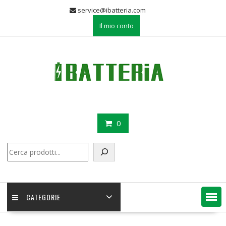
Skip
service@ibatteria.com
to
Il mio conto
content
0
Cerca
CATEGORIE