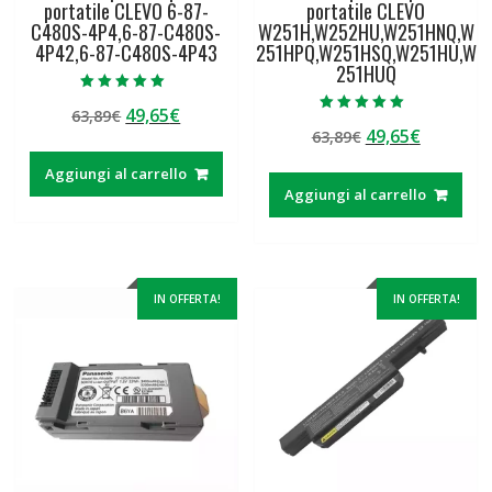
portatile CLEVO 6-87-
portatile CLEVO
C480S-4P4,6-87-C480S-
W251H,W252HU,W251HNQ,W
4P42,6-87-C480S-4P43
251HPQ,W251HSQ,W251HU,W
251HUQ
Valutato
Il
Il
49,65
€
63,89
€
5.00
Valutato
su 5
Il
Il
49,65
€
prezzo
prezzo
63,89
€
5.00
su 5
prezzo
prezzo
originale
attuale
Aggiungi al carrello
originale
attuale
era:
è:
Aggiungi al carrello
era:
è:
63,89€.
49,65€.
63,89€.
49,65€.
IN OFFERTA!
IN OFFERTA!