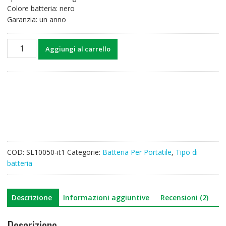
Colore batteria: nero
Garanzia: un anno
Batteria
Aggiungi al carrello
per
computer
portatile
HP
KI04
quantità
COD:
SL10050-it1
Categorie:
Batteria Per Portatile
,
Tipo di
batteria
Descrizione
Informazioni aggiuntive
Recensioni (2)
Descrizione