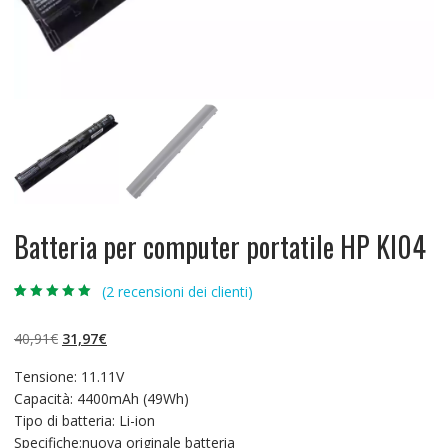
Batteria per computer portatile HP KI04
(
2
recensioni dei clienti)
Valutato
2
5.00
su 5 su
base di
Il
Il
40,91
€
31,97
€
recensioni
prezzo
prezzo
Tensione: 11.11V
originale
attuale
Capacità: 4400mAh (49Wh)
era:
è:
Tipo di batteria: Li-ion
40,91€.
31,97€.
Specifiche:nuova originale batteria