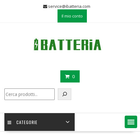
Skip
service@ibatteria.com
to
Il mio conto
content
0
Cerca
CATEGORIE