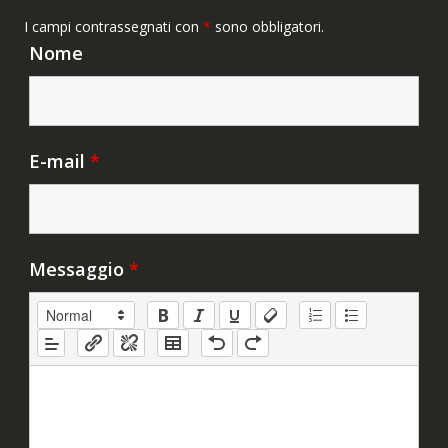
I campi contrassegnati con
*
sono obbligatori.
Nome
E-mail
*
Messaggio
*