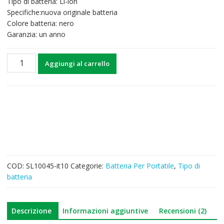
Tipo di batteria: Li-ion
39,43€.
30,83€.
Specifiche:nuova originale batteria
Colore batteria: nero
Garanzia: un anno
Batteria
Aggiungi al carrello
per
computer
portatile
HP
N2L85AA
quantità
COD:
SL10045-it10
Categorie:
Batteria Per Portatile
,
Tipo di
batteria
Descrizione
Informazioni aggiuntive
Recensioni (2)