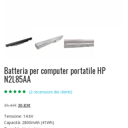
Batteria per computer portatile HP
N2L85AA
(
2
recensioni dei clienti)
Valutato
2
4.50
su 5 su
base di
Il
Il
39,43
€
30,83
€
recensioni
prezzo
prezzo
Tensione: 14.6V
originale
attuale
Capacità: 2800mAh (41Wh)
era:
è: