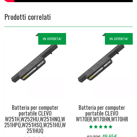
Prodotti correlati
IN OFFERTA!
IN OFFERTA!
Batteria per computer
Batteria per computer
portatile CLEVO
portatile CLEVO
W251H,W252HU,W251HNQ,W
W170ER,W170HN,W170HR
251HPQ,W251HSQ,W251HU,W
251HUQ
Valutato
Il
Il
49,65
€
63,89
€
4.50