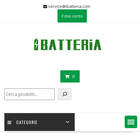
Skip
service@ibatteria.com
to
Il mio conto
content
0
Cerca
CATEGORIE