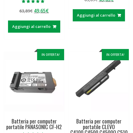
su 5
prezzo
prezzo
Valutato
Il
Il
49,65
€
63,89
€
5.00
originale
attuale
su 5
Aggiungi al carrello
prezzo
prezzo
era:
è:
originale
attuale
63,89€.
49,65€.
Aggiungi al carrello
era:
è:
63,89€.
49,65€.
IN OFFERTA!
IN OFFERTA!
Batteria per computer
Batteria per computer
portatile PANASONIC CF-H2
portatile CLEVO
C4100,C4500,C4500Q,C510