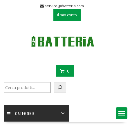
Skip
service@ibatteria.com
to
Il mio conto
content
0
Cerca
CATEGORIE