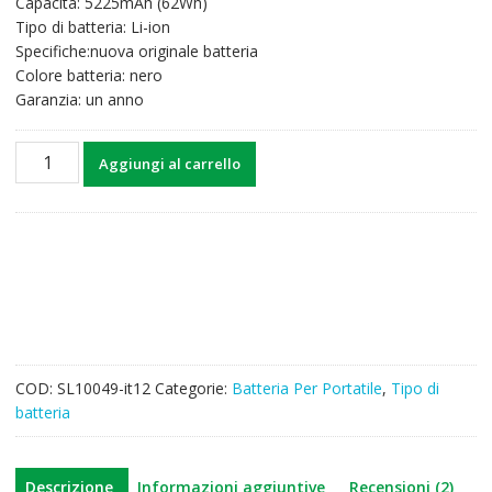
Capacità: 5225mAh (62Wh)
era:
è:
Tipo di batteria: Li-ion
48,27€.
37,63€.
Specifiche:nuova originale batteria
Colore batteria: nero
Garanzia: un anno
Batteria
Aggiungi al carrello
per
computer
portatile
HP
Pavilion
14
series
model
PI06
COD:
SL10049-it12
Categorie:
Batteria Per Portatile
,
Tipo di
quantità
batteria
Descrizione
Informazioni aggiuntive
Recensioni (2)