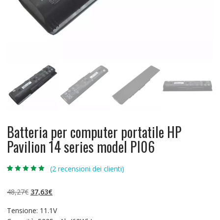
Batteria per computer portatile HP
Pavilion 14 series model PI06
(
2
recensioni dei clienti)
Valutato
2
5.00
su 5 su
base di
Il
Il
48,27
€
37,63
€
recensioni
prezzo
prezzo
Tensione: 11.1V
originale
attuale