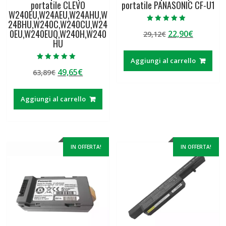
portatile CLEVO
portatile PANASONIC CF-U1
W240EU,W24AEU,W24AHU,W
24BHU,W240C,W240CU,W24
Valutato
0EU,W240EUQ,W240H,W240
Il
Il
22,90
€
29,12
€
5.00
su 5
HU
prezzo
prezzo
originale
attuale
Aggiungi al carrello
era:
è:
Valutato
Il
Il
49,65
€
63,89
€
5.00
29,12€.
22,90€.
su 5
prezzo
prezzo
originale
attuale
Aggiungi al carrello
era:
è:
63,89€.
49,65€.
IN OFFERTA!
IN OFFERTA!