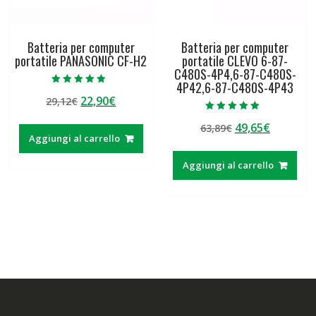
Batteria per computer
Batteria per computer
portatile PANASONIC CF-H2
portatile CLEVO 6-87-
C480S-4P4,6-87-C480S-
4P42,6-87-C480S-4P43
Valutato
Il
Il
22,90
€
29,12
€
5.00
su 5
prezzo
prezzo
Valutato
Il
Il
49,65
€
63,89
€
5.00
originale
attuale
su 5
Aggiungi al carrello
prezzo
prezzo
era:
è:
originale
attuale
29,12€.
22,90€.
Aggiungi al carrello
era:
è:
63,89€.
49,65€.