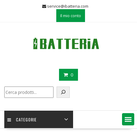
Skip
service@ibatteria.com
to
Il mio conto
content
0
Cerca
CATEGORIE