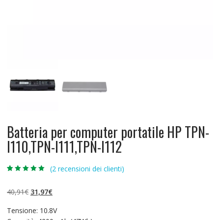
Batteria per computer portatile HP TPN-
I110,TPN-I111,TPN-I112
(
2
recensioni dei clienti)
Valutato
2
5.00
su 5 su
base di
Il
Il
40,91
€
31,97
€
recensioni
prezzo
prezzo
Tensione: 10.8V
originale
attuale