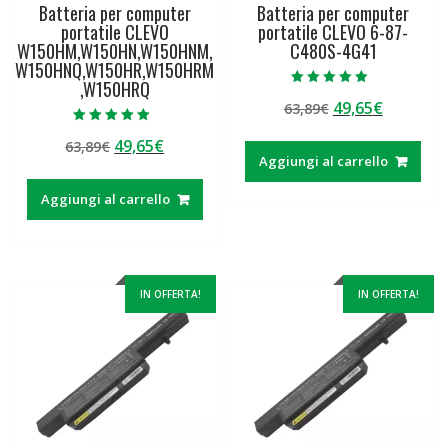
Batteria per computer
Batteria per computer
portatile CLEVO
portatile CLEVO 6-87-
W150HM,W150HN,W150HNM,
C480S-4G41
W150HNQ,W150HR,W150HRM
,W150HRQ
Valutato
Il
Il
49,65
€
63,89
€
4.50
su 5
prezzo
prezzo
Valutato
Il
Il
49,65
€
63,89
€
5.00
originale
attuale
su 5
Aggiungi al carrello
prezzo
prezzo
era:
è:
originale
attuale
63,89€.
49,65€.
Aggiungi al carrello
era:
è:
63,89€.
49,65€.
IN OFFERTA!
IN OFFERTA!