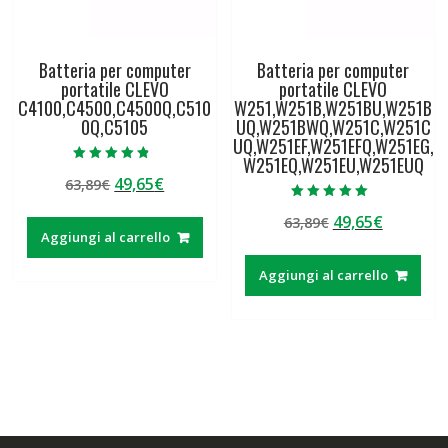
Batteria per computer
Batteria per computer
portatile CLEVO
portatile CLEVO
C4100,C4500,C4500Q,C510
W251,W251B,W251BU,W251B
0Q,C5105
UQ,W251BWQ,W251C,W251C
UQ,W251EF,W251EFQ,W251EG,
W251EQ,W251EU,W251EUQ
Valutato
Il
Il
49,65
€
63,89
€
4.50
su 5
prezzo
prezzo
Valutato
Il
Il
49,65
€
63,89
€
5.00
originale
attuale
su 5
Aggiungi al carrello
prezzo
prezzo
era:
è:
originale
attuale
63,89€.
49,65€.
Aggiungi al carrello
era:
è:
63,89€.
49,65€.