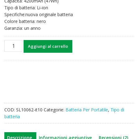
Capacità: 4200mAh (47Wh)
era:
è:
Tipo di batteria: Li-ion
40,91€.
31,97€.
Specifiche:nuova originale batteria
Colore batteria: nero
Garanzia: un anno
Batteria
Aggiungi al carrello
per
computer
portatile
HP
TPN-
I110,TPN-
I111,TPN-
I112
quantità
COD:
SL10062-it10
Categorie:
Batteria Per Portatile
,
Tipo di
batteria
Descrizione
Informazioni aggiuntive
Recensioni (2)