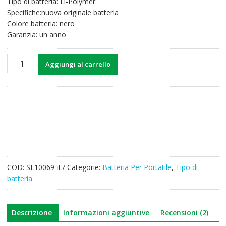
Tipo di batteria: Li-Polymer
42,38€.
33,10€.
Specifiche:nuova originale batteria
Colore batteria: nero
Garanzia: un anno
Batteria
Aggiungi al carrello
per
computer
portatile
LENOVO
80Q4
quantità
COD:
SL10069-it7
Categorie:
Batteria Per Portatile
,
Tipo di
batteria
Descrizione
Informazioni aggiuntive
Recensioni (2)