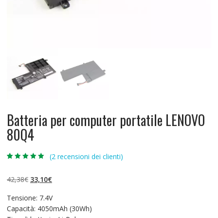
Batteria per computer portatile LENOVO
80Q4
(
2
recensioni dei clienti)
Valutato
2
5.00
su 5 su
base di
Il
Il
42,38
€
33,10
€
recensioni
prezzo
prezzo
Tensione: 7.4V
originale
attuale
Capacità: 4050mAh (30Wh)
era:
è: