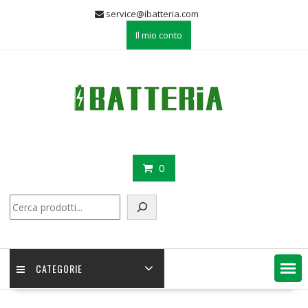
Skip
service@ibatteria.com
to
Il mio conto
content
0
Cerca
CATEGORIE