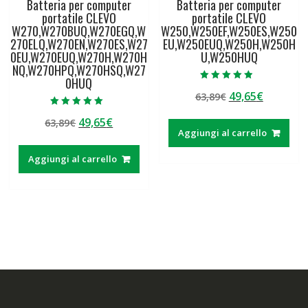
Batteria per computer
Batteria per computer
portatile CLEVO
portatile CLEVO
W270,W270BUQ,W270EGQ,W
W250,W250EF,W250ES,W250
270ELQ,W270EN,W270ES,W27
EU,W250EUQ,W250H,W250H
0EU,W270EUQ,W270H,W270H
U,W250HUQ
NQ,W270HPQ,W270HSQ,W27
0HUQ
Valutato
Il
Il
49,65
€
63,89
€
4.50
su 5
prezzo
prezzo
Valutato
Il
Il
49,65
€
63,89
€
5.00
originale
attuale
su 5
Aggiungi al carrello
prezzo
prezzo
era:
è:
originale
attuale
63,89€.
49,65€.
Aggiungi al carrello
era:
è:
63,89€.
49,65€.