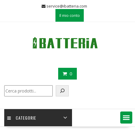
Skip
service@ibatteria.com
to
Il mio conto
content
0
Cerca
CATEGORIE