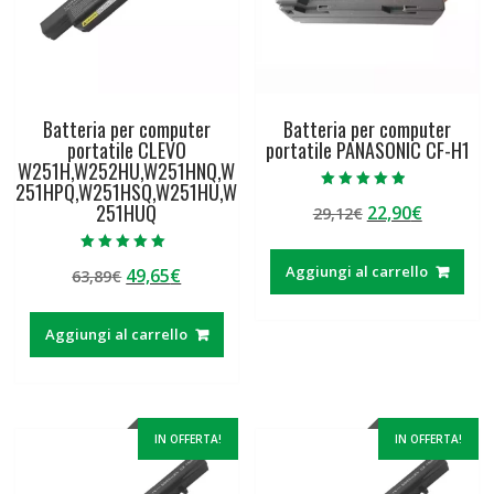
Batteria per computer
Batteria per computer
portatile CLEVO
portatile PANASONIC CF-H1
W251H,W252HU,W251HNQ,W
251HPQ,W251HSQ,W251HU,W
Valutato
251HUQ
Il
Il
22,90
€
29,12
€
4.50
su 5
prezzo
prezzo
originale
attuale
Valutato
Aggiungi al carrello
Il
Il
49,65
€
63,89
€
5.00
era:
è:
su 5
prezzo
prezzo
29,12€.
22,90€.
originale
attuale
Aggiungi al carrello
era:
è:
63,89€.
49,65€.
IN OFFERTA!
IN OFFERTA!