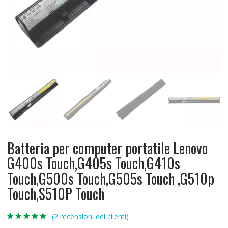
Batteria per computer portatile Lenovo
G400s Touch,G405s Touch,G410s
Touch,G500s Touch,G505s Touch ,G510p
Touch,S510P Touch
(
2
recensioni dei clienti)
Valutato
2
5.00