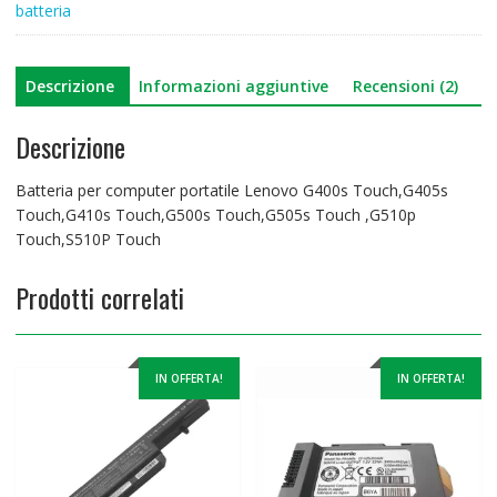
batteria
,G510p
Touch,S510P
Touch
Descrizione
Informazioni aggiuntive
Recensioni (2)
quantità
Descrizione
Batteria per computer portatile Lenovo G400s Touch,G405s
Touch,G410s Touch,G500s Touch,G505s Touch ,G510p
Touch,S510P Touch
Prodotti correlati
IN OFFERTA!
IN OFFERTA!