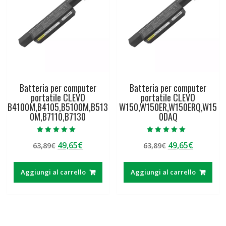
Batteria per computer
Batteria per computer
portatile CLEVO
portatile CLEVO
B4100M,B4105,B5100M,B513
W150,W150ER,W150ERQ,W15
0M,B7110,B7130
0DAQ
Valutato
Valutato
Il
Il
Il
Il
49,65
€
49,65
€
63,89
€
63,89
€
5.00
5.00
su 5
su 5
prezzo
prezzo
prezzo
prezzo
originale
attuale
originale
attuale
Aggiungi al carrello
Aggiungi al carrello
era:
è:
era:
è:
63,89€.
49,65€.
63,89€.
49,65€.