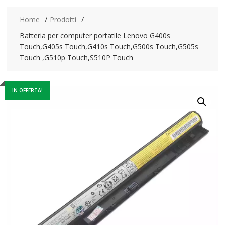
Home
Prodotti
Batteria per computer portatile Lenovo G400s
Touch,G405s Touch,G410s Touch,G500s Touch,G505s
Touch ,G510p Touch,S510P Touch
IN OFFERTA!