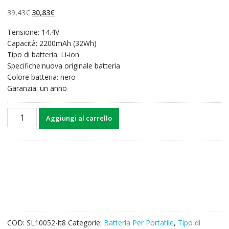
su 5 su
base di
Il
Il
39,43
€
30,83
€
recensioni
prezzo
prezzo
Tensione: 14.4V
originale
attuale
Capacità: 2200mAh (32Wh)
era:
è:
Tipo di batteria: Li-ion
39,43€.
30,83€.
Specifiche:nuova originale batteria
Colore batteria: nero
Garanzia: un anno
Batteria
Aggiungi al carrello
per
computer
portatile
Lenovo
G400s
Touch,G405s
Touch,G410s
Touch,G500s
Touch,G505s
COD:
SL10052-it8
Categorie:
Batteria Per Portatile
,
Tipo di
Touch