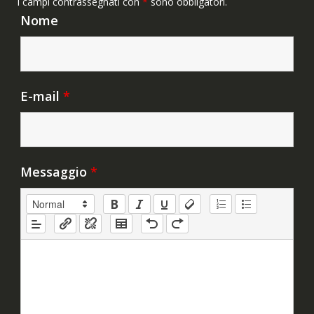
I campi contrassegnati con
*
sono obbligatori.
Nome
E-mail
*
Messaggio
*