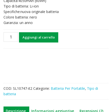
Capacità:4050mAh (60Wh)
era:
è:
Tipo di batteria: Li-ion
55,64€.
43,30€.
Specifiche:nuova originale batteria
Colore batteria: nero
Garanzia: un anno
Batteria
Aggiungi al carrello
per
computer
portatile
LENOVO
IdeaPad
Y700-
15ACZ
quantità
COD:
SL10747-it2
Categorie:
Batteria Per Portatile
,
Tipo di
batteria
Descrizione
Informazioni aggiuntive
Recensioni (2)