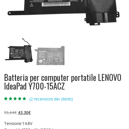
Batteria per computer portatile LENOVO
IdeaPad Y700-15ACZ
(
2
recensioni dei clienti)
Valutato
2
5.00
su 5 su
base di
Il
Il
55,64
€
43,30
€
recensioni
prezzo
prezzo
Tensione:14.8V
originale
attuale