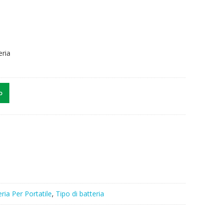
eria
o
ria Per Portatile
,
Tipo di batteria