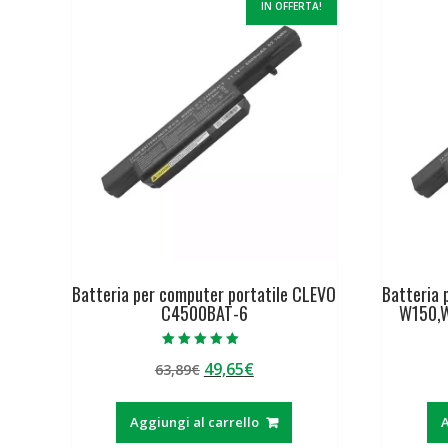
IN OFFERTA!
Batteria per computer portatile CLEVO
Batteria 
C4500BAT-6
W150,
Valutato
Il
Il
49,65
€
63,89
€
5.00
su 5
prezzo
prezzo
originale
attuale
Aggiungi al carrello
A
era:
è: