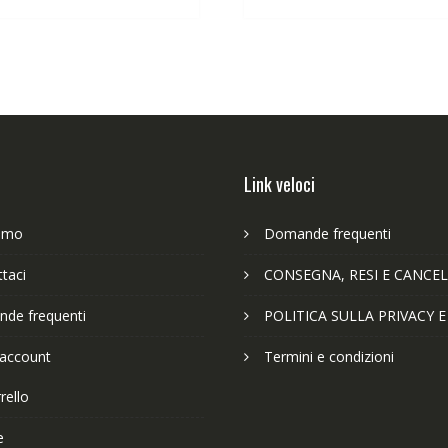
63,89€.
49,65€.
29,12€.
22
Link veloci
iamo
Domande frequenti
taci
CONSEGNA, RESI E CANCEL
de frequenti
POLITICA SULLA PRIVACY 
 account
Termini e condizioni
rello
e