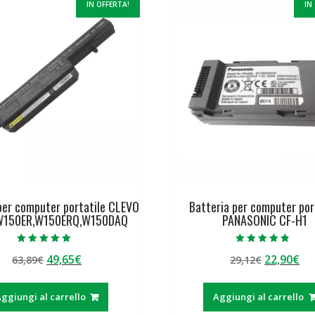
IN OFFERTA!
IN
per computer portatile CLEVO
Batteria per computer por
W150ER,W150ERQ,W150DAQ
PANASONIC CF-H1
Valutato
Valutato
Il
Il
Il
Il
49,65
€
22,90
€
63,89
€
29,12
€
5.00
4.50
su 5
su 5
prezzo
prezzo
prezzo
pr
originale
attuale
originale
at
ggiungi al carrello
Aggiungi al carrello
era:
è:
era:
è: