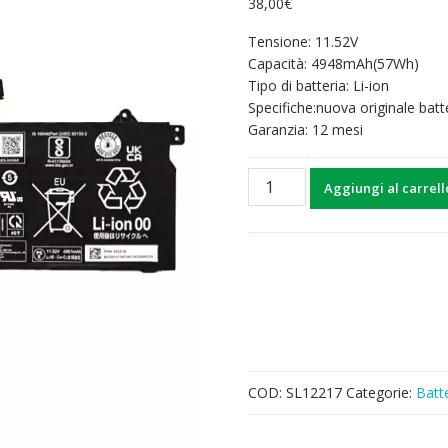
38,00
€
Tensione: 11.52V
Capacità: 4948mAh(57Wh)
Tipo di batteria: Li-ion
Specifiche:nuova originale batt
Garanzia: 12 mesi
Batteria
Aggiungi al carrell
per
computer
portatile
LENOVO
L21C3PD7
L21M3PD7
quantità
COD:
SL12217
Categorie:
Batte