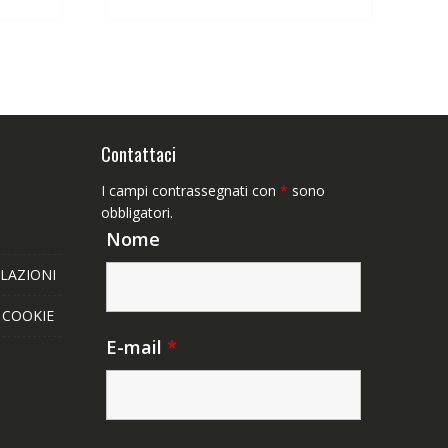
,90€.
63,89€.
49,65€.
Contattaci
I campi contrassegnati con
*
sono
obbligatori.
Nome
LAZIONI
E COOKIE
E-mail
*