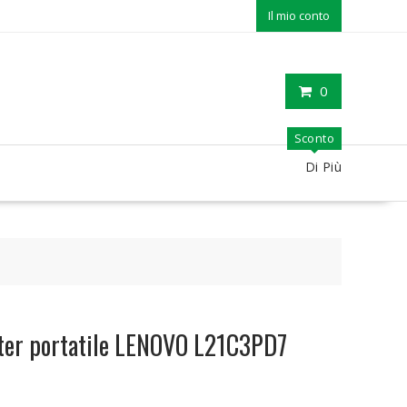
Il mio conto
0
Sconto
Di Più
ter portatile LENOVO L21C3PD7