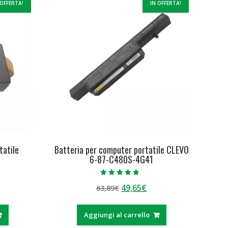
 OFFERTA!
IN OFFERTA!
tatile
Batteria per computer portatile CLEVO
6-87-C480S-4G41
Valutato
Il
Il
49,65
€
63,89
€
4.50
su 5
ezzo
prezzo
prezzo
tuale
originale
attuale
Aggiungi al carrello
era:
è: