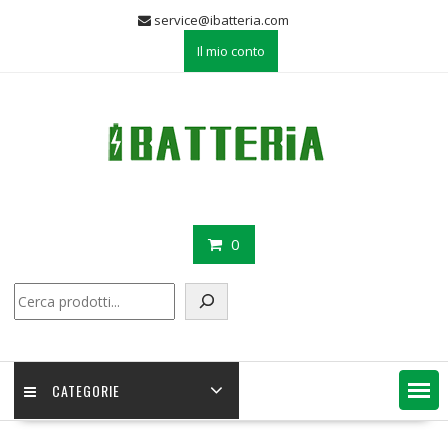
Skip
service@ibatteria.com
to
Il mio conto
content
0
Cerca
CATEGORIE