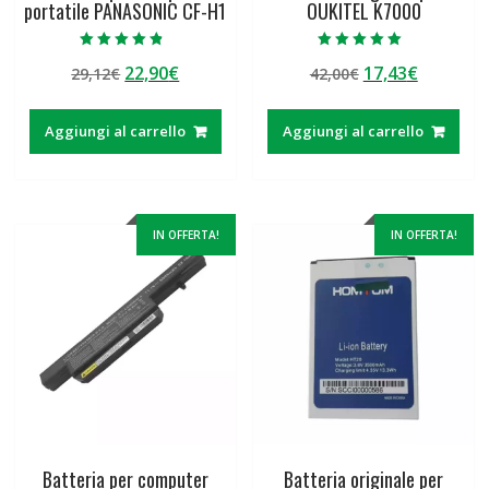
portatile PANASONIC CF-H1
OUKITEL K7000
Valutato
Valutato
Il
Il
Il
Il
22,90
€
17,43
€
29,12
€
42,00
€
4.50
5.00
su 5
su 5
prezzo
prezzo
prezzo
prezzo
originale
attuale
originale
attuale
Aggiungi al carrello
Aggiungi al carrello
era:
è:
era:
è:
29,12€.
22,90€.
42,00€.
17,43€.
IN OFFERTA!
IN OFFERTA!
Batteria per computer
Batteria originale per