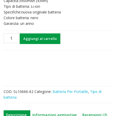
Capacità:3900mAh (43Wh)
era:
è:
Tipo di batteria: Li-ion
54,17€.
42,17€.
Specifiche:nuova originale batteria
Colore batteria: nero
Garanzia: un anno
Batteria
Aggiungi al carrello
per
computer
portatile
LENOVO
N22
Chromebook
quantità
COD:
SL10666-it2
Categorie:
Batteria Per Portatile
,
Tipo di
batteria
Descrizione
Informazioni aggiuntive
Recensioni (2)