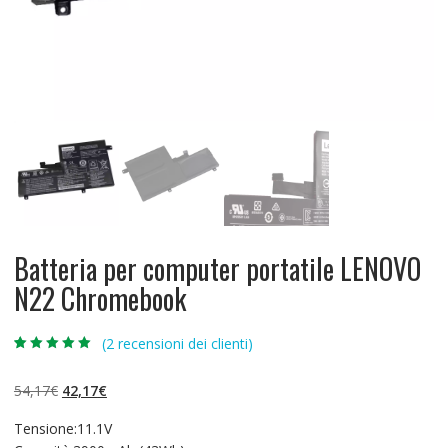
Batteria per computer portatile LENOVO
N22 Chromebook
(
2
recensioni dei clienti)
Valutato
2
5.00
su 5 su
base di
Il
Il
54,17
€
42,17
€
recensioni
prezzo
prezzo
Tensione:11.1V
originale
attuale