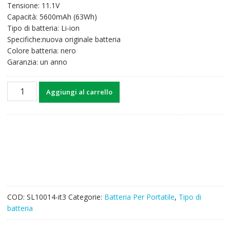
Tensione: 11.1V
originale
attuale
Capacità: 5600mAh (63Wh)
era:
è:
Tipo di batteria: Li-ion
46,51€.
36,27€.
Specifiche:nuova originale batteria
Colore batteria: nero
Garanzia: un anno
Batteria
Aggiungi al carrello
per
computer
portatile
Lenovo
ThinkPad
Edge
E120,ThinkPad
Edge
E125,ThinkPad
COD:
SL10014-it3
Categorie:
Batteria Per Portatile
,
Tipo di
Edge
batteria
E130
quantità