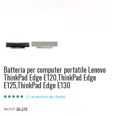
Batteria per computer portatile Lenovo
ThinkPad Edge E120,ThinkPad Edge
E125,ThinkPad Edge E130
(
2
recensioni dei clienti)
Valutato
2
5.00
su 5 su
base di
Il
Il
46,51
€
36,27
€
recensioni
prezzo
prezzo