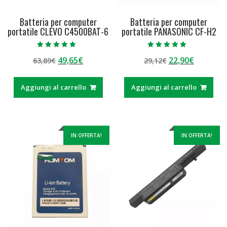
Batteria per computer
Batteria per computer
portatile CLEVO C4500BAT-6
portatile PANASONIC CF-H2
Valutato
Valutato
Il
Il
Il
Il
49,65
€
22,90
€
63,89
€
29,12
€
5.00
5.00
su 5
su 5
prezzo
prezzo
prezzo
prezzo
originale
attuale
originale
attuale
Aggiungi al carrello
Aggiungi al carrello
era:
è:
era:
è:
63,89€.
49,65€.
29,12€.
22,90€.
IN OFFERTA!
IN OFFERTA!