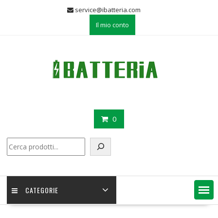
Skip
service@ibatteria.com
to
Il mio conto
content
0
Cerca
CATEGORIE