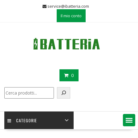
Skip
service@ibatteria.com
to
Il mio conto
content
0
Cerca
CATEGORIE