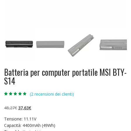
Batteria per computer portatile MSI BTY-
S14
(
2
recensioni dei clienti)
Valutato
2
5.00
su 5 su
base di
Il
Il
48,27
€
37,63
€
recensioni
prezzo
prezzo
Tensione: 11.11V
originale
attuale
Capacità: 4400mAh (49Wh)
era:
è: