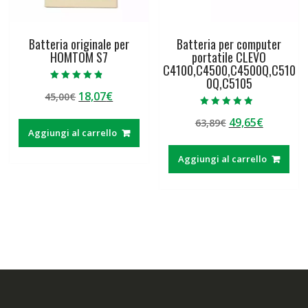
Batteria originale per
Batteria per computer
HOMTOM S7
portatile CLEVO
C4100,C4500,C4500Q,C510
0Q,C5105
Valutato
Il
Il
18,07
€
45,00
€
4.50
su 5
prezzo
prezzo
Valutato
Il
Il
49,65
€
63,89
€
4.50
originale
attuale
su 5
Aggiungi al carrello
prezzo
prezzo
era:
è:
originale
attuale
45,00€.
18,07€.
Aggiungi al carrello
era:
è:
63,89€.
49,65€.