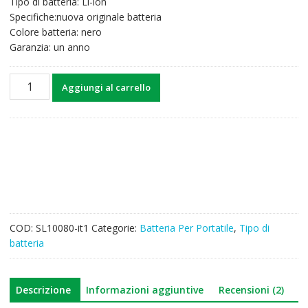
Tipo di batteria: Li-ion
48,27€.
37,63€.
Specifiche:nuova originale batteria
Colore batteria: nero
Garanzia: un anno
Batteria
Aggiungi al carrello
per
computer
portatile
MSI
BTY-
S14
quantità
COD:
SL10080-it1
Categorie:
Batteria Per Portatile
,
Tipo di
batteria
Descrizione
Informazioni aggiuntive
Recensioni (2)