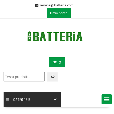
Skip
service@ibatteria.com
to
Il mio conto
content
0
Cerca
CATEGORIE