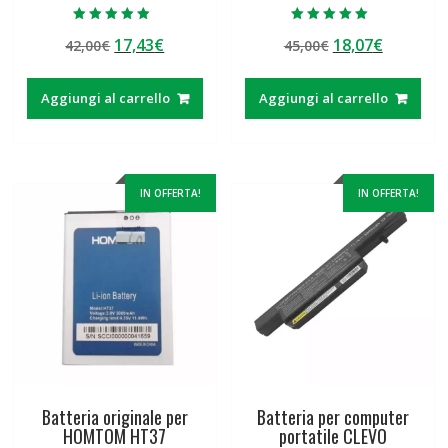
Valutato
Valutato
Il
Il
Il
Il
17,43
€
18,07
€
42,00
€
45,00
€
5.00
5.00
su 5
su 5
prezzo
prezzo
prezzo
prezzo
originale
attuale
originale
attuale
Aggiungi al carrello
Aggiungi al carrello
era:
è:
era:
è:
42,00€.
17,43€.
45,00€.
18,07€.
IN OFFERTA!
IN OFFERTA!
Batteria originale per
Batteria per computer
HOMTOM HT37
portatile CLEVO