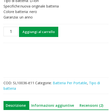
Tipo di batteria: Li-ion
45,33€.
35,37€.
Specifiche:nuova originale batteria
Colore batteria: nero
Garanzia: un anno
Batteria
Aggiungi al carrello
per
computer
portatile
GIGABYTE
Q2532N
quantità
COD:
SL10036-it11
Categorie:
Batteria Per Portatile
,
Tipo di
batteria
Descrizione
Informazioni aggiuntive
Recensioni (2)