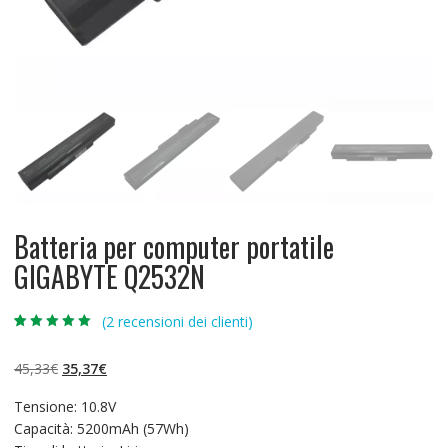
Batteria per computer portatile
GIGABYTE Q2532N
(
2
recensioni dei clienti)
Valutato
2
5.00
su 5 su
base di
Il
Il
45,33
€
35,37
€
recensioni
prezzo
prezzo
Tensione: 10.8V
originale
attuale
Capacità: 5200mAh (57Wh)
era:
è: