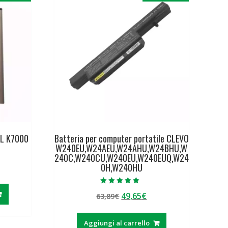
EL K7000
Batteria per computer portatile CLEVO
W240EU,W24AEU,W24AHU,W24BHU,W
240C,W240CU,W240EU,W240EUQ,W24
0H,W240HU
ezzo
tuale
Valutato
Il
Il
49,65
€
63,89
€
5.00
su 5
prezzo
prezzo
,43€.
originale
attuale
Aggiungi al carrello