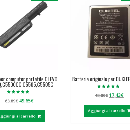
per computer portatile CLEVO
Batteria originale per OUKIT
Q,C5500QC,C5505,C5505C
Valutato
Il
Il
17,43
€
42,00
€
5.00
Valutato
su 5
Il
Il
49,65
€
63,89
€
prezzo
pr
5.00
su 5
prezzo
prezzo
originale
at
Aggiungi al carrello
originale
attuale
era:
è:
ggiungi al carrello
era:
è:
42,00€.
17
63,89€.
49,65€.