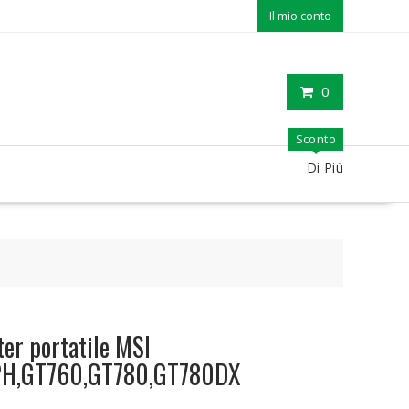
Il mio conto
0
Sconto
Di Più
er portatile MSI
PH,GT760,GT780,GT780DX