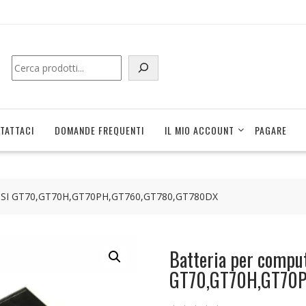
Cerca
TATTACI
DOMANDE FREQUENTI
IL MIO ACCOUNT
PAGARE
le MSI GT70,GT70H,GT70PH,GT760,GT780,GT780DX
Batteria per comput
GT70,GT70H,GT70