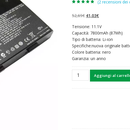
(
2
recensioni dei c
Valutato
2
5.00
su 5 su
base di
Il
Il
52,69
€
41,03
€
recensioni
prezzo
prezzo
Tensione: 11.1V
originale
attuale
Capacità: 7800mAh (87Wh)
era:
è:
Tipo di batteria: Li-ion
52,69€.
41,03€.
Specifiche:nuova originale batt
Colore batteria: nero
Garanzia: un anno
Batteria
Aggiungi al carrell
per
computer
portatile
MSI
GT70,GT70H,GT70PH,GT760,
quantità