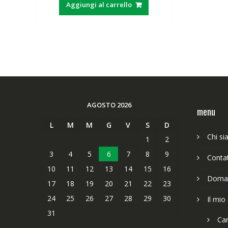
Aggiungi al carrello
era:
è:
63,89€.
49,65€.
AGOSTO 2026
menu
L
M
M
G
V
S
D
Chi s
1
2
3
4
5
6
7
8
9
Contat
10
11
12
13
14
15
16
Doman
17
18
19
20
21
22
23
24
25
26
27
28
29
30
Il mio
31
Car