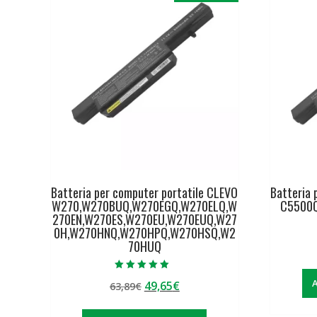
Batteria per computer portatile CLEVO
Batteria 
W270,W270BUQ,W270EGQ,W270ELQ,W
C5500
270EN,W270ES,W270EU,W270EUQ,W27
0H,W270HNQ,W270HPQ,W270HSQ,W2
70HUQ
Valutato
A
Il
Il
49,65
€
63,89
€
5.00
su 5
prezzo
prezzo
originale
attuale