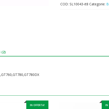
COD:
SL10043-it8
Categorie:
B
 (2)
PH,GT760,GT780,GT780DX
IN OFFERTA!
IN