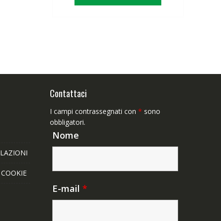
era:
è:
63,89€.
49,65€.
Contattaci
I campi contrassegnati con
*
sono
obbligatori.
Nome
LAZIONI
E COOKIE
E-mail
*