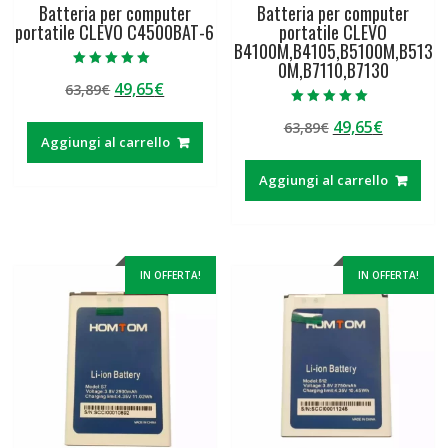
Batteria per computer
Batteria per computer
portatile CLEVO C4500BAT-6
portatile CLEVO
B4100M,B4105,B5100M,B513
0M,B7110,B7130
Valutato
Il
Il
49,65
€
63,89
€
5.00
su 5
prezzo
prezzo
Valutato
Il
Il
49,65
€
63,89
€
5.00
originale
attuale
su 5
Aggiungi al carrello
prezzo
prezzo
era:
è:
originale
attuale
63,89€.
49,65€.
Aggiungi al carrello
era:
è:
63,89€.
49,65€.
IN OFFERTA!
IN OFFERTA!