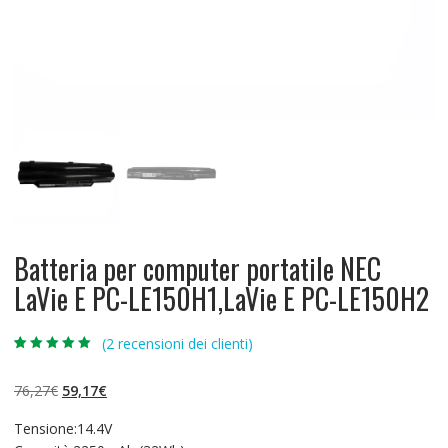
Batteria per computer portatile NEC
LaVie E PC-LE150H1,LaVie E PC-LE150H2
(
2
recensioni dei clienti)
Valutato
2
5.00
su 5 su
base di
Il
Il
76,27
€
59,17
€
recensioni
prezzo
prezzo
Tensione:14.4V
originale
attuale