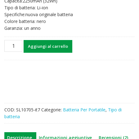
Capacità:2250mAh (32Wh)
era:
è:
Tipo di batteria: Li-ion
76,27€.
59,17€.
Specifiche:nuova originale batteria
Colore batteria: nero
Garanzia: un anno
Batteria
Aggiungi al carrello
per
computer
portatile
NEC
LaVie
E
PC-
LE150H1,LaVie
E
COD:
SL10705-it7
Categorie:
Batteria Per Portatile
,
Tipo di
PC-
batteria
LE150H2
quantità
Descrizione
Informazioni aggiuntive
Recensioni (2)