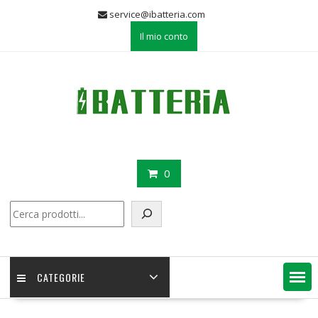
Skip
service@ibatteria.com
to
Il mio conto
content
0
Cerca
CATEGORIE