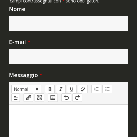
I campi contrassegnati con
*
sono obbligatori.
Nome
E-mail
*
Messaggio
*