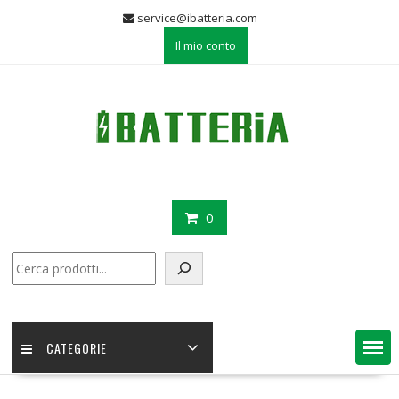
Skip
service@ibatteria.com
to
Il mio conto
content
0
Cerca
CATEGORIE