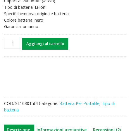
Capacità: 7000mAh (49Wh)
era:
è:
Tipo di batteria: Li-ion
46,51€.
36,27€.
Specifiche:nuova originale batteria
Colore batteria: nero
Garanzia: un anno
Batteria
Aggiungi al carrello
per
computer
portatile
PANASONIC
Toutghbook
CF-
18
quantità
COD:
SL10301-it4
Categorie:
Batteria Per Portatile
,
Tipo di
batteria
Descrizione
Informazioni aggiuntive
Recensioni (2)