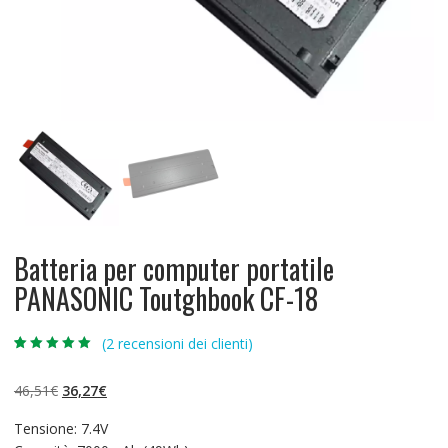
Batteria per computer portatile
PANASONIC Toutghbook CF-18
(
2
recensioni dei clienti)
Valutato
2
5.00
su 5 su
base di
Il
Il
46,51
€
36,27
€
recensioni
prezzo
prezzo
Tensione: 7.4V
originale
attuale