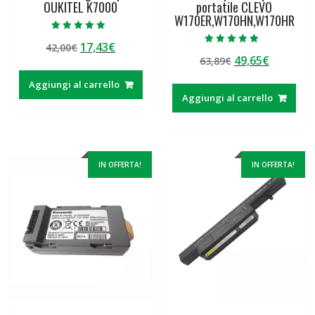
OUKITEL K7000
portatile CLEVO
W170ER,W170HN,W170HR
Valutato
Il
Il
17,43
€
42,00
€
5.00
Valutato
su 5
Il
Il
49,65
€
prezzo
prezzo
63,89
€
4.50
su 5
prezzo
prezzo
originale
attuale
Aggiungi al carrello
originale
attuale
era:
è:
Aggiungi al carrello
era:
è:
42,00€.
17,43€.
63,89€.
49,65€.
IN OFFERTA!
IN OFFERTA!